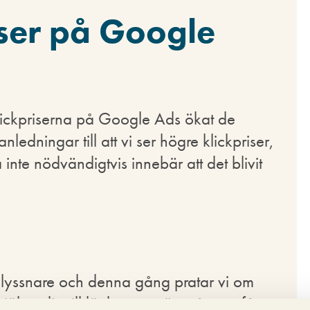
iser på Google
ickpriserna på Google Ads ökat de
ledningar till att vi ser högre klickpriser,
inte nödvändigtvis innebär att det blivit
r lyssnare och denna gång pratar vi om
hjälpa dig till länkar som är svåra att få