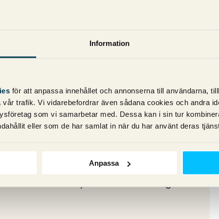
illämpade
Information
oner
ies
för att anpassa innehållet och annonserna till användarna, til
vår trafik. Vi vidarebefordrar även sådana cookies och andra ident
örer ska börja använda funktionen
ysföretag som vi samarbetar med. Dessa kan i sin tur kombine
tioner (AAR). Men är detta klokt att
dahållit eller som de har samlat in när du har använt deras tjänst
kdelar med AAR.
en kommentar nedan eller skicka ett mail
Anpassa
 berätta vad du tyckte. Det är väldigt