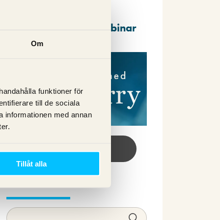
Repriser av våra webbinar
Om
lhandahålla funktioner för
ifierare till de sociala
ra informationen med annan
er.
Se webbinar här!
Tillåt alla
Sök