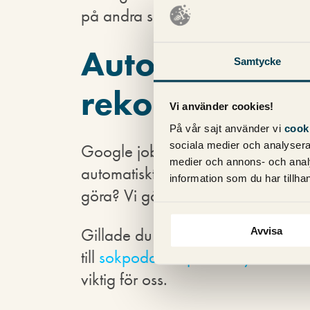
på andra sätt.
Automatiskt t
Samtycke
rekommendati
Vi använder cookies!
På vår sajt använder vi
cook
sociala medier och analysera 
Google jobbar hårt för att annons
medier och annons- och anal
automatiskt tillämpade rekommenda
information som du har tillhan
göra? Vi går igenom för-och nac
Gillade du avsnittet? Skriv gärna 
Avvisa
till
sokpodden@pineberry.com
och
viktig för oss.