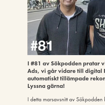
I #81 av Sökpodden pratar v
Ads, vi går vidare till digital
automatiskt tillämpade rek
Lyss
na gärna!
I detta marsavsnitt av Sökpodden 