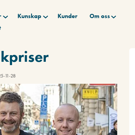
r
Kunskap
Kunder
Om oss
t
kpriser
25-11-28