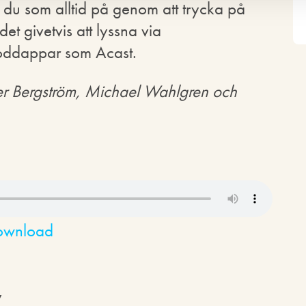
du som alltid på genom att trycka på
t givetvis att lyssna via
poddappar som Acast.
der Bergström, Michael Wahlgren och
ownload
y