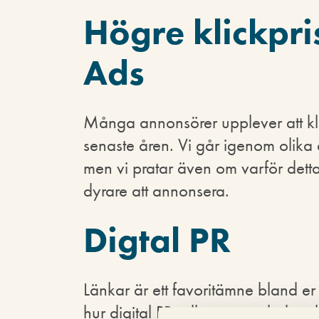
Högre klickpr
Ads
Många annonsörer upplever att kl
senaste åren. Vi går igenom olika an
men vi pratar även om varför detta 
dyrare att annonsera.
Digtal PR
Länkar är ett favoritämne bland e
hur digital PR, eller outreach, kan 