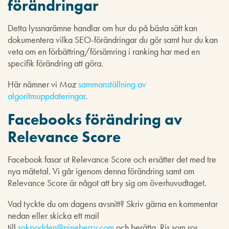
förändringar
Detta lyssnarämne handlar om hur du på bästa sätt kan
dokumentera vilka SEO-förändringar du gör samt hur du kan
veta om en förbättring/försämring i ranking har med en
specifik förändring att göra.
Här nämner vi Moz
sammanställning av
algoritmuppdateringar
.
Facebooks förändring av
Relevance Score
Facebook fasar ut Relevance Score och ersätter det med tre
nya mätetal. Vi går igenom denna förändring samt om
Relevance Score är något att bry sig om överhuvudtaget.
Vad tyckte du om dagens avsnitt? Skriv gärna en kommentar
nedan eller skicka ett mail
till
sokpodden@pineberry.com
och berätta. Ris som ros