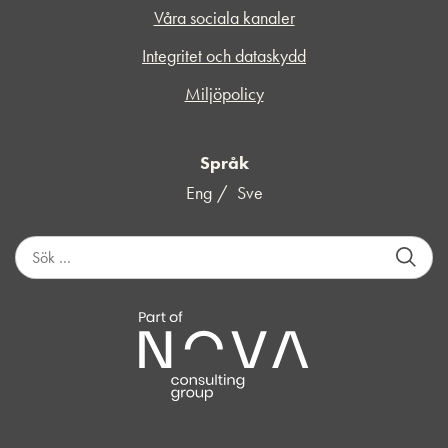
Våra sociala kanaler
Integritet och dataskydd
Miljöpolicy
Språk
Eng
Sve
S
ö
k
e
f
t
e
r
: