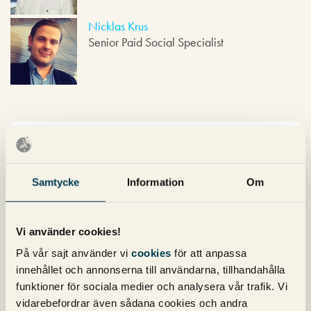
Nicklas Krus
Senior Paid Social Specialist
Nyhetsbrev
Prenumerera på vårt nyhetsbrev för det
Samtycke
Information
Om
senaste inom SEO, Google Ads och sociala
medier!
Vi använder cookies!
På vår sajt använder vi
cookies
för att anpassa
innehållet och annonserna till användarna, tillhandahålla
funktioner för sociala medier och analysera vår trafik. Vi
vidarebefordrar även sådana cookies och andra