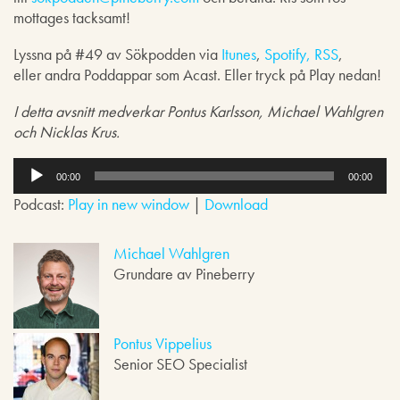
mottages tacksamt!
Lyssna på #49 av Sökpodden via
Itunes
,
Spotify,
RSS
,
eller andra Poddappar som Acast. Eller tryck på Play nedan!
I detta avsnitt medverkar Pontus Karlsson, Michael Wahlgren
och Nicklas Krus.
L
j
00:00
00:00
u
Podcast:
Play in new window
|
Download
d
s
p
Michael Wahlgren
e
Grundare av Pineberry
l
a
r
e
Pontus Vippelius
Senior SEO Specialist