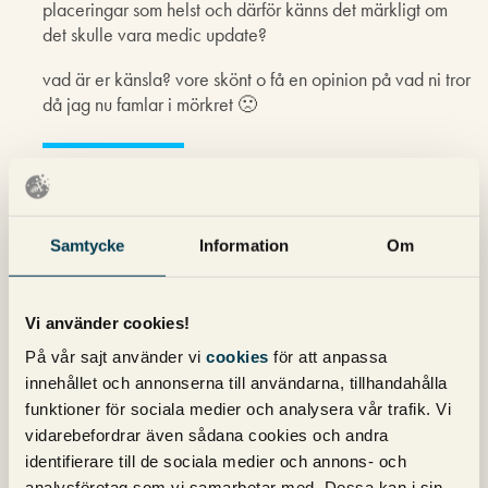
placeringar som helst och därför känns det märkligt om
det skulle vara medic update?
vad är er känsla? vore skönt o få en opinion på vad ni tror
då jag nu famlar i mörkret 🙁
Christoffer
skriver:
27 november 2018 kl. 14:48
vet inte om vår domän gick fram? citylaser.se
Samtycke
Information
Om
är skönhetsklinik i göteborg som funnits med länge och
väl.
Vi använder cookies!
På vår sajt använder vi
cookies
för att anpassa
innehållet och annonserna till användarna, tillhandahålla
Michael Wahlgren
skriver:
funktioner för sociala medier och analysera vår trafik. Vi
28 november 2018 kl. 11:31
vidarebefordrar även sådana cookies och andra
Hej Christoffer,
identifierare till de sociala medier och annons- och
analysföretag som vi samarbetar med. Dessa kan i sin