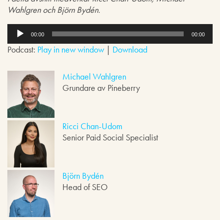
Wahlgren och Björn Bydén.
L
j
00:00
00:00
u
Podcast:
Play in new window
|
Download
d
s
p
Michael Wahlgren
e
Grundare av Pineberry
l
a
r
e
Ricci Chan-Udom
Senior Paid Social Specialist
Björn Bydén
Head of SEO