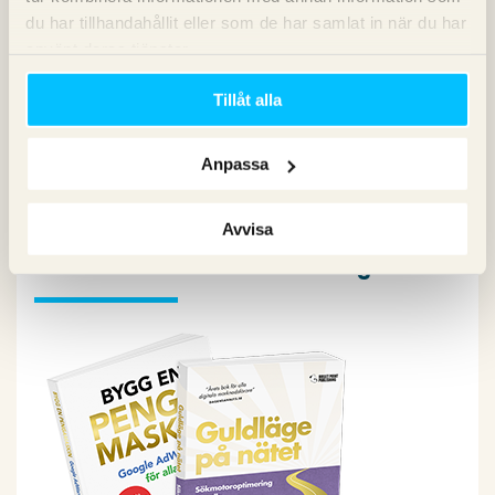
Konvertering
du har tillhandahållit eller som de har samlat in när du har
Marknadsföring
använt deras tjänster.
Nyheter om Pineberry
SEO
Tillåt alla
SEM
Sociala medier
Sökpodden
Anpassa
Webbanalys
Avvisa
Våra böcker om SEO och Google Ads