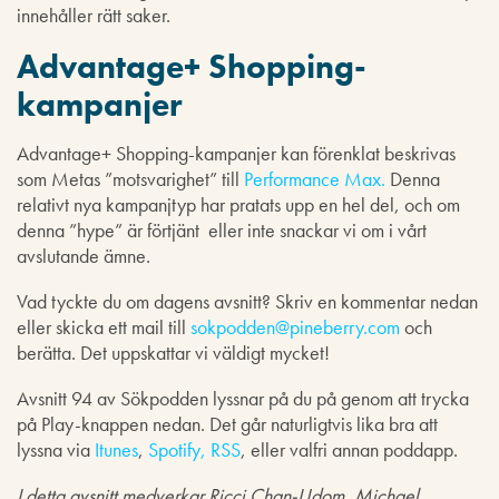
innehåller rätt saker.
Advantage+ Shopping-
kampanjer
Advantage+ Shopping-kampanjer kan förenklat beskrivas
som Metas ”motsvarighet” till
Performance Max.
Denna
relativt nya kampanjtyp har pratats upp en hel del, och om
denna ”hype” är förtjänt eller inte snackar vi om i vårt
avslutande ämne.
Vad tyckte du om dagens avsnitt? Skriv en kommentar nedan
eller skicka ett mail till
sokpodden@pineberry.com
och
berätta. Det uppskattar vi väldigt mycket!
Avsnitt 94 av Sökpodden lyssnar på du på genom att trycka
på Play-knappen nedan. Det går naturligtvis lika bra att
lyssna via
Itunes
,
Spotify,
RSS
, eller valfri annan poddapp.
I detta avsnitt medverkar
Ricci Chan-Udom
, Michael