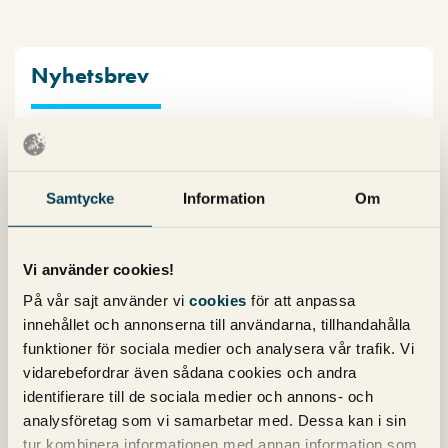
Nyhetsbrev
Prenumerera på vårt nyhetsbrev för det
senaste inom SEO, Google Ads och sociala
medier!
Samtycke
Information
Om
Vi använder cookies!
På vår sajt använder vi
cookies
för att anpassa
innehållet och annonserna till användarna, tillhandahålla
funktioner för sociala medier och analysera vår trafik. Vi
Kategorier
vidarebefordrar även sådana cookies och andra
identifierare till de sociala medier och annons- och
analysföretag som vi samarbetar med. Dessa kan i sin
Copy
tur kombinera informationen med annan information som