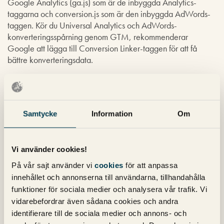
Google Analytics (ga.js) som är de inbyggda Analytics-
taggarna och conversion.js som är den inbyggda AdWords-
taggen. Kör du Universal Analytics och AdWords-
konverteringsspårning genom GTM, rekommenderar
Google att lägga till Conversion Linker-taggen för att få
bättre konverteringsdata.
Det är fortfarande en del oklarheter kring gtag.js. Google
själva skriver att en implementering av gtag.js gör att man
kan ta del av de senaste funktionerna och integreringarna när
de släpps. När detta blir eller vad, vet vi inte riktigt just nu.
Samtycke
Information
Om
Men det ska bli spännande att se vad som händer i
framtiden.
Vi använder cookies!
Har du några frågor kring din spårning eller Googles nya
På vår sajt använder vi
cookies
för att anpassa
gtag.js är du varmt välkommen att höra av dig till oss på
innehållet och annonserna till användarna, tillhandahålla
Pineberry
!
funktioner för sociala medier och analysera vår trafik. Vi
vidarebefordrar även sådana cookies och andra
Daniel Hofflander
identifierare till de sociala medier och annons- och
Sökmotorkonsult