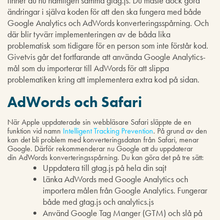
finner du nu nämligen samma gtag.js. Du måste dock göra
ändringar i själva koden för att den ska fungera med både
Google Analytics och AdWords konverteringsspårning. Och
där blir tyvärr implementeringen av de båda lika
problematisk som tidigare för en person som inte förstår kod.
Givetvis går det fortfarande att använda Google Analytics-
mål som du importerar till AdWords för att slippa
problematiken kring att implementera extra kod på sidan.
AdWords och Safari
När Apple uppdaterade sin webbläsare Safari släppte de en
funktion vid namn
Intelligent Tracking Prevention
. På grund av den
kan det bli problem med konverteringsdatan från Safari, menar
Google. Därför rekommenderar nu Google att du uppdaterar
din AdWords konverteringsspårning. Du kan göra det på tre sätt:
Uppdatera till gtag.js på hela din sajt
Länka AdWords med Google Analytics och
importera målen från Google Analytics. Fungerar
både med gtag.js och analytics.js
Använd Google Tag Manger (GTM) och slå på