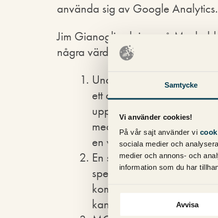
använda sig av Google Analytics.
Jim Gianoglio skriver på Mashabl
några värdefulla referrals. Det finns 
Under Referrals letar man
Samtycke
ett avancerat segment för e
uppsatta kan man mäta Pint
Vi använder cookies!
med andra sidor. Detta är fr
På vår sajt använder vi
cook
en webbshop. Lönar det sig 
sociala medier och analysera 
En skräddarsydd rapport (c
medier och annons- och anal
information som du har tillhan
specifika pins (alltså enskild
kombination med andra sak
kan sedan exporteras till 
Avvisa