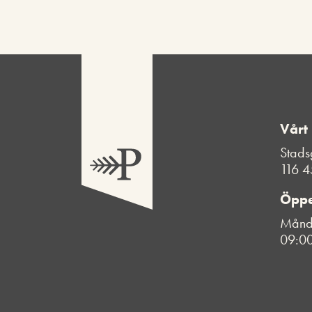
Vårt
Stads
116 4
Öppe
Månda
09:00