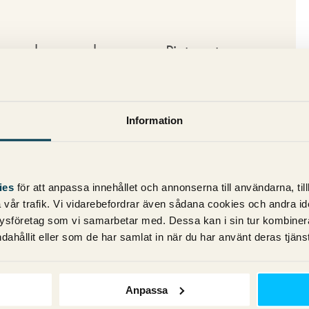
e om hur man kan se om Pinterest ger
tre sätt att se detta.
 upp Pinterest, och sedan kan man skapa
Information
nbart Pinterest-trafik. Har man mål
erests grad av måluppfyllelse jämfört
amför allt intressant för den som driver
ies
för att anpassa innehållet och annonserna till användarna, til
att vara aktiv på Pinterest?
vår trafik. Vi vidarebefordrar även sådana cookies och andra ident
ustom report) som visar exempelvis vilka
ysföretag som vi samarbetar med. Dessa kan i sin tur kombine
dahållit eller som de har samlat in när du har använt deras tjänst
a poster) som driver trafik till sajten, i
er som du kan vilja veta. Rapporterna
Dashboards.
Anpassa