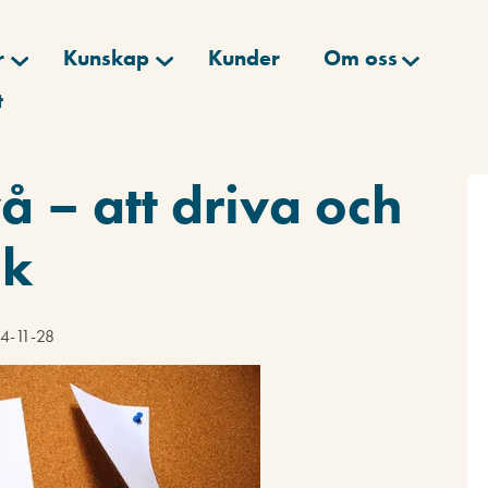
r
Kunskap
Kunder
Om oss
t
vå – att driva och
ik
24-11-28