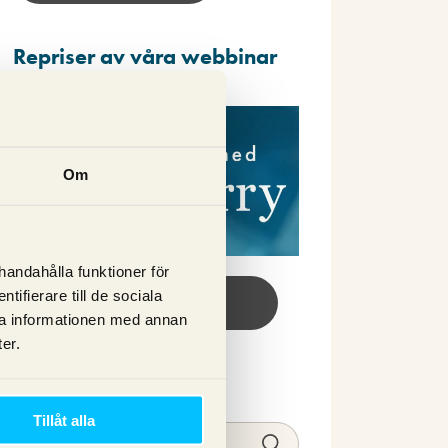
Repriser av våra webbinar
Om
lhandahålla funktioner för
ifierare till de sociala
Se webbinar här!
ra informationen med annan
er.
Sök
Tillåt alla