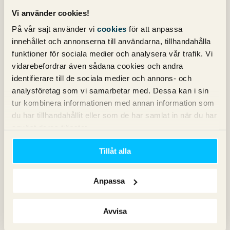
Vi använder cookies!
På vår sajt använder vi
cookies
för att anpassa
innehållet och annonserna till användarna, tillhandahålla
funktioner för sociala medier och analysera vår trafik. Vi
vidarebefordrar även sådana cookies och andra
identifierare till de sociala medier och annons- och
analysföretag som vi samarbetar med. Dessa kan i sin
Allt du skulle vilja veta om
tur kombinera informationen med annan information som
Pinterest, men varit för skraj att
du har tillhandahållit eller som de har samlat in när du har
fråga om
använt deras tjänster.
Av
OlleLundell
Tillåt alla
Vid sidan av giganter som Facebook och Twitter har
Pinterest seglat upp som en av förra årets mest populära
Anpassa
tjänster inom sociala medier, trots att sajten än så länge
är invite only. Inte minst har flera stora amerikanska
kedjor, som Nordstrom och West Elm, upptäckt att de
Avvisa
kan använda Pinterest för att driva trafik till […]