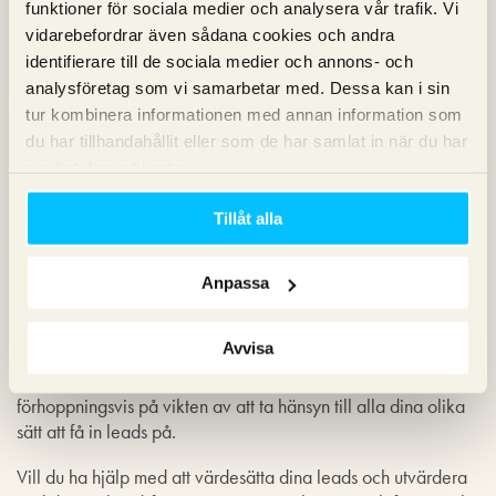
funktioner för sociala medier och analysera vår trafik. Vi
Resultat:
– 10 000 kr
vidarebefordrar även sådana cookies och andra
identifierare till de sociala medier och annons- och
Alla leadskällor
analysföretag som vi samarbetar med. Dessa kan i sin
tur kombinera informationen med annan information som
+ Offertformulär: 10 st / månad värda 2 000 kr st
du har tillhandahållit eller som de har samlat in när du har
använt deras tjänster.
+ Telefonsamtal: 20 st / månad värda 1 000 kr st
+ Nyhetsbrev: 50 st nya prenumeranter / månad värda 100
Tillåt alla
kr st
Anpassa
– Marknadsföringsinvestering: 30 000 kr / per månad
Resultat:
+ 15 000 kr
Avvisa
Även om detta är ett fiktivt exempel, så visar det
förhoppningsvis på vikten av att ta hänsyn till alla dina olika
sätt att få in leads på.
Vill du ha hjälp med att värdesätta dina leads och utvärdera