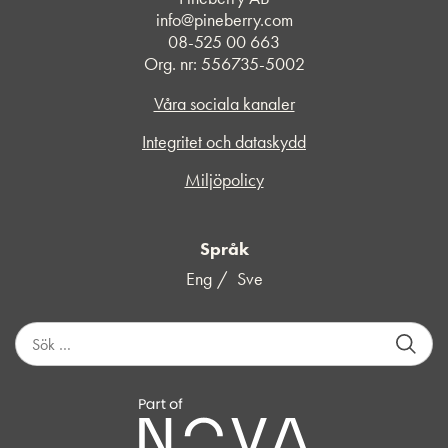
info@pineberry.com
08-525 00 663
Org. nr: 556735-5002
Våra sociala kanaler
Integritet och dataskydd
Miljöpolicy
Språk
Eng
Sve
S
ö
k
e
f
t
e