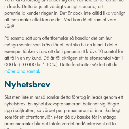
in leads. Detta är ju ett väldigt vanligt scenario, att
potentiella kunder ringer in. Det är dock inte alltid lika vanligt
att man mäter effekten av det. Vad kan då ett samtal vara
värt?
På samma sätt som offertformulär så handlar det om hur
många samtal som krävs för att det ska bli en kund. I detta
exempel tänker vi oss att det i genomsnitt krävs 10 samtal för
att få in en ny kund. Då är följaktligen ett telefonsamtal värt 1
000 kr (10 000 kr * 10 %). Detta förutsätter såklart att du
mäter dina samtal
.
Nyhetsbrev
Sist men inte minst så samlar detta företag in leads genom ett
nyhetsbrev. En nyhetsbrevsprenumerant befinner sig längre
upp i säljtratten, så värdet per prenumerant är inte lika högt
som för ett offertformulär. Men då du kanske får in många
prenumeranter blir det totala värdet ändå intressant att ta