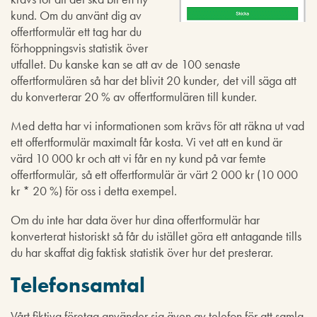
kund. Om du använt dig av
offertformulär ett tag har du
förhoppningsvis statistik över
utfallet. Du kanske kan se att av de 100 senaste
offertformulären så har det blivit 20 kunder, det vill säga att
du konverterar 20 % av offertformulären till kunder.
Med detta har vi informationen som krävs för att räkna ut vad
ett offertformulär maximalt får kosta. Vi vet att en kund är
värd 10 000 kr och att vi får en ny kund på var femte
offertformulär, så ett offertformulär är värt 2 000 kr (10 000
kr * 20 %) för oss i detta exempel.
Om du inte har data över hur dina offertformulär har
konverterat historiskt så får du istället göra ett antagande tills
du har skaffat dig faktisk statistik över hur det presterar.
Telefonsamtal
Vårt fiktiva företag använder sig även av telefon för att samla