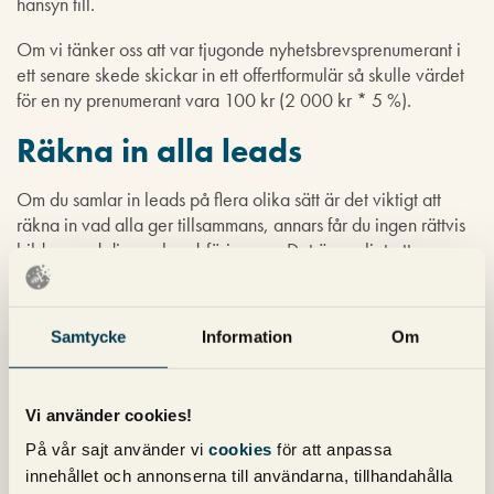
hänsyn till.
Om vi tänker oss att var tjugonde nyhetsbrevsprenumerant i
ett senare skede skickar in ett offertformulär så skulle värdet
för en ny prenumerant vara 100 kr (2 000 kr * 5 %).
Räkna in alla leads
Om du samlar in leads på flera olika sätt är det viktigt att
räkna in vad alla ger tillsammans, annars får du ingen rättvis
bild av vad din marknadsföring ger. Det är vanligt att man
som företag enbart utvärderar mot sitt ”viktigaste” sätt att få in
nya leads. Nedan jämför jag hur resultatet blir om vi för ovan
exempel bara tar hänsyn till offertformulär eller tar hänsyn till
Samtycke
Information
Om
alla leadskällor:
Bara offertformulär
Vi använder cookies!
+ Offertformulär: 10 st / månad värda 2 000 kr st
På vår sajt använder vi
cookies
för att anpassa
innehållet och annonserna till användarna, tillhandahålla
– Marknadsföringsinvestering: 30 000 kr / per månad