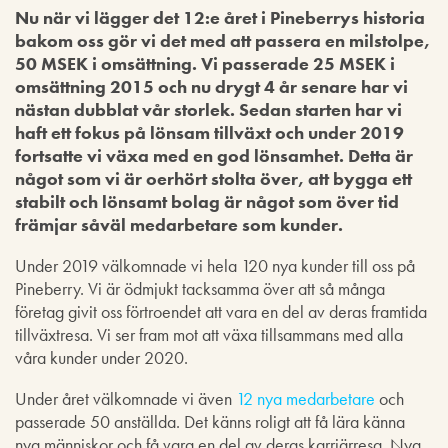
Nu när vi lägger det 12:e året i Pineberrys historia
bakom oss gör vi det med att passera en milstolpe,
50 MSEK i omsättning. Vi passerade 25 MSEK i
omsättning 2015 och nu drygt 4 år senare har vi
nästan dubblat vår storlek. Sedan starten har vi
haft ett fokus på lönsam tillväxt och under 2019
fortsatte vi växa med en god lönsamhet. Detta är
något som vi är oerhört stolta över, att bygga ett
stabilt och lönsamt bolag är något som över tid
främjar såväl medarbetare som kunder.
Under 2019 välkomnade vi hela 120 nya kunder till oss på
Pineberry. Vi är ödmjukt tacksamma över att så många
företag givit oss förtroendet att vara en del av deras framtida
tillväxtresa. Vi ser fram mot att växa tillsammans med alla
våra kunder under 2020.
Under året välkomnade vi även
12 nya medarbetare
och
passerade 50 anställda. Det känns roligt att få lära känna
nya människor och få vara en del av deras karriärresa. Nya