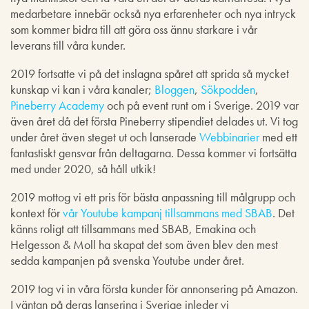
medarbetare innebär också nya erfarenheter och nya intryck
som kommer bidra till att göra oss ännu starkare i vår
leverans till våra kunder.
2019 fortsatte vi på det inslagna spåret att sprida så mycket
kunskap vi kan i våra kanaler;
Bloggen
,
Sökpodden
,
Pineberry Academy
och på event runt om i Sverige. 2019 var
även året då det första Pineberry stipendiet delades ut. Vi tog
under året även steget ut och lanserade
Webbinarier
med ett
fantastiskt gensvar från deltagarna. Dessa kommer vi fortsätta
med under 2020, så håll utkik!
2019 mottog vi ett pris för bästa anpassning till målgrupp och
kontext för
vår Youtube kampanj tillsammans med SBAB
. Det
känns roligt att tillsammans med SBAB, Emakina och
Helgesson & Moll ha skapat det som även blev den mest
sedda kampanjen på svenska Youtube under året.
2019 tog vi in våra första kunder för annonsering på Amazon.
I väntan på deras lansering i Sverige inleder vi