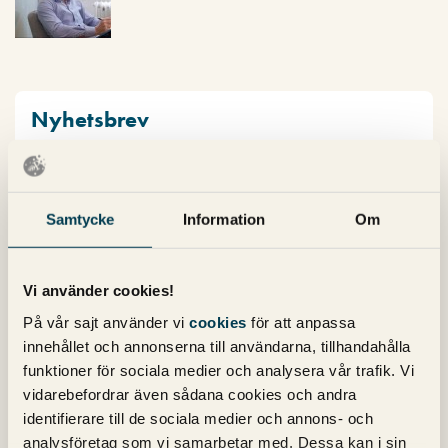
Nyhetsbrev
Prenumerera på vårt nyhetsbrev för det
senaste inom SEO, Google Ads och sociala
Samtycke
Information
Om
medier!
Vi använder cookies!
På vår sajt använder vi
cookies
för att anpassa
innehållet och annonserna till användarna, tillhandahålla
funktioner för sociala medier och analysera vår trafik. Vi
vidarebefordrar även sådana cookies och andra
Kategorier
identifierare till de sociala medier och annons- och
analysföretag som vi samarbetar med. Dessa kan i sin