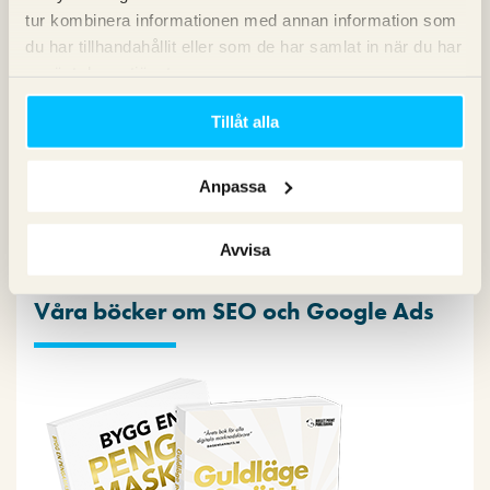
tur kombinera informationen med annan information som
Copy
du har tillhandahållit eller som de har samlat in när du har
Konvertering
använt deras tjänster.
Marknadsföring
Nyheter om Pineberry
Tillåt alla
SEO
SEM
Sociala medier
Anpassa
Sökpodden
Webbanalys
Avvisa
Våra böcker om SEO och Google Ads