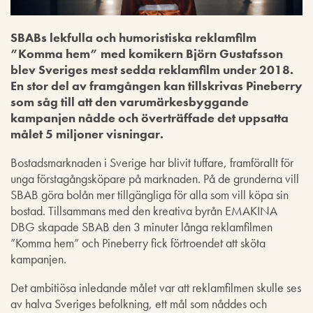
SBABs lekfulla och humoristiska reklamfilm
”Komma hem” med komikern Björn Gustafsson
blev Sveriges mest sedda reklamfilm under 2018.
En stor del av framgången kan tillskrivas Pineberry
som såg till att den varumärkesbyggande
kampanjen nådde och överträffade det uppsatta
målet 5 miljoner visningar.
Bostadsmarknaden i Sverige har blivit tuffare, framförallt för
unga förstagångsköpare på marknaden. På de grunderna vill
SBAB göra bolån mer tillgängliga för alla som vill köpa sin
bostad. Tillsammans med den kreativa byrån EMAKINA
DBG skapade SBAB den 3 minuter långa reklamfilmen
”Komma hem” och Pineberry fick förtroendet att sköta
kampanjen.
Det ambitiösa inledande målet var att reklamfilmen skulle ses
av halva Sveriges befolkning, ett mål som nåddes och