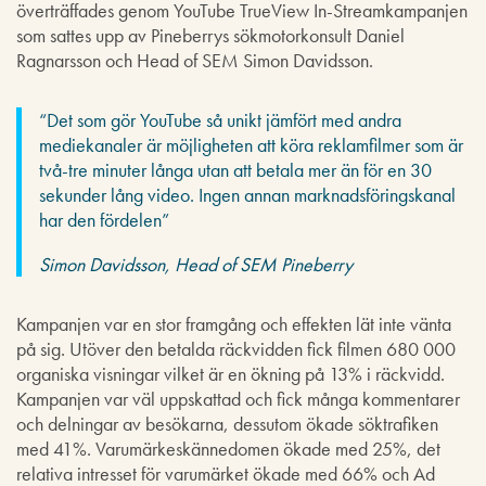
överträffades genom YouTube TrueView In-Streamkampanjen
som sattes upp av Pineberrys sökmotorkonsult Daniel
Ragnarsson och Head of SEM Simon Davidsson.
“Det som gör YouTube så unikt jämfört med andra
mediekanaler är möjligheten att köra reklamfilmer som är
två-tre minuter långa utan att betala mer än för en 30
sekunder lång video. Ingen annan marknadsföringskanal
har den fördelen”
Simon Davidsson, Head of SEM Pineberry
Kampanjen var en stor framgång och effekten lät inte vänta
på sig. Utöver den betalda räckvidden fick filmen 680 000
organiska visningar vilket är en ökning på 13% i räckvidd.
Kampanjen var väl uppskattad och fick många kommentarer
och delningar av besökarna, dessutom ökade söktrafiken
med 41%. Varumärkeskännedomen ökade med 25%, det
relativa intresset för varumärket ökade med 66% och Ad