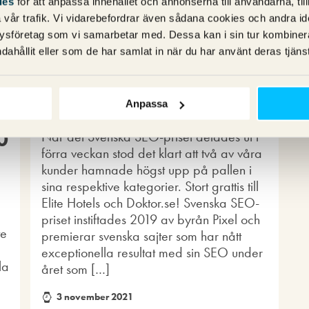
ies
för att anpassa innehållet och annonserna till användarna, til
vår trafik. Vi vidarebefordrar även sådana cookies och andra ident
ysföretag som vi samarbetar med. Dessa kan i sin tur kombine
Svenska SEO-priset
dahållit eller som de har samlat in när du har använt deras tjänst
2021
Av
Carl Engbrink
Anpassa
0
När det Svenska SEO-priset delades ut i
förra veckan stod det klart att två av våra
kunder hamnade högst upp på pallen i
sina respektive kategorier. Stort grattis till
Elite Hotels och Doktor.se! Svenska SEO-
priset instiftades 2019 av byrån Pixel och
te
premierar svenska sajter som har nått
exceptionella resultat med sin SEO under
la
året som […]
3 november 2021