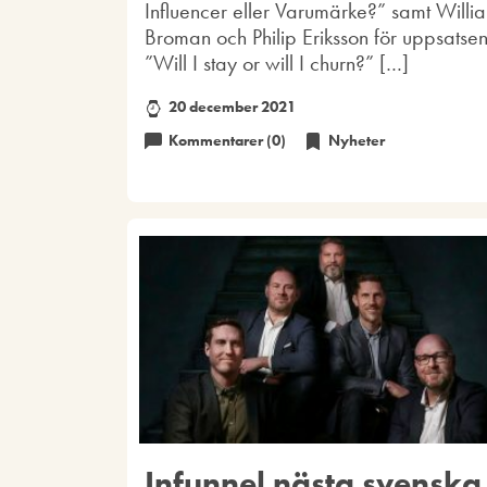
Influencer eller Varumärke?” samt Willi
Broman och Philip Eriksson för uppsatse
”Will I stay or will I churn?” […]
20 december 2021
Kommentarer (0)
Nyheter
Infunnel nästa svenska