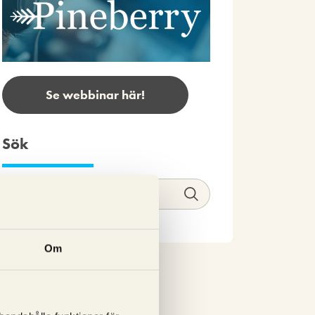
Se webbinar här!
Sök
Om