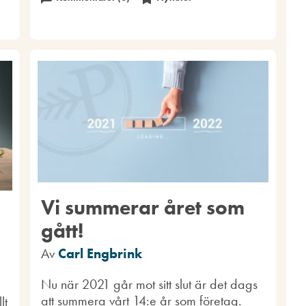
Vi summerar året som
gått!
Av
Carl Engbrink
Nu när 2021 går mot sitt slut är det dags
att summera vårt 14:e år som företag.
lt