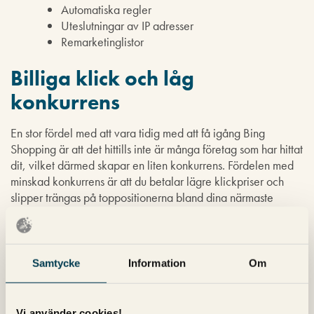
Automatiska regler
Uteslutningar av IP adresser
Remarketinglistor
Billiga klick och låg
konkurrens
En stor fördel med att vara tidig med att få igång Bing
Shopping är att det hittills inte är många företag som har hittat
dit, vilket därmed skapar en liten konkurrens. Fördelen med
minskad konkurrens är att du betalar lägre klickpriser och
slipper trängas på toppositionerna bland dina närmaste
konkurrenter. Kanske är du till och med ensam om att
annonsera på just ditt segment?
Något som är viktigt att ha i beaktning är att du givetvis inte
Samtycke
Information
Om
kommer kunna driva lika mycket trafik från Bing Shopping
som från Google Shopping eftersom det är avsevärt färre
som använder Bing som sökmotor.
Vi använder cookies!