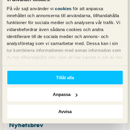
Bing Shopping är dessutom något nytt, vilket kan skapa en
På vår sajt använder vi
cookies
för att anpassa
liten rädsla för kunderna som söker på Bing att våga klicka
innehållet och annonserna till användarna, tillhandahålla
på de nya Shopping-annonserna. Detta kan till en början
funktioner för sociala medier och analysera vår trafik. Vi
skapa en lägre CTR.
vidarebefordrar även sådana cookies och andra
identifierare till de sociala medier och annons- och
Vi på Pineberry har under de senaste månaderna hjälpt flera
analysföretag som vi samarbetar med. Dessa kan i sin
företag med sin Bing Shopping-annonsering. Behöver ditt
tur kombinera informationen med annan information som
företag hjälp med
Bing Ads
?
Kontakta oss
på Pineberry
så
du har tillhandahållit eller som de har samlat in när du har
hjälper vi dig!
använt deras tjänster.
Olivia Viklund
Tillåt alla
Head of Paid Social
Anpassa
Avvisa
Nyhetsbrev