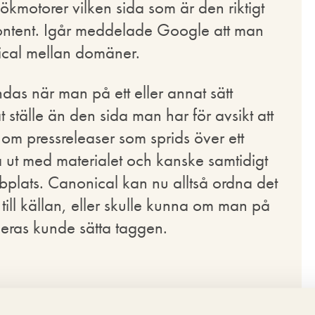
ökmotorer vilken sida som är den riktigt
content. Igår meddelade Google att man
ical mellan domäner.
as när man på ett eller annat sätt
t ställe än den sida man har för avsikt att
om pressreleaser som sprids över ett
 nå ut med materialet och kanske samtidigt
bplats. Canonical kan nu alltså ordna det
ll källan, eller skulle kunna om man på
ceras kunde sätta taggen.