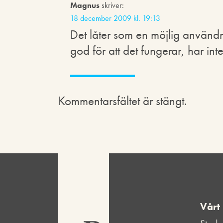
Magnus
skriver:
18 december 2009 kl. 19:13
Det låter som en möjlig användn
god för att det fungerar, har int
Kommentarsfältet är stängt.
Vårt