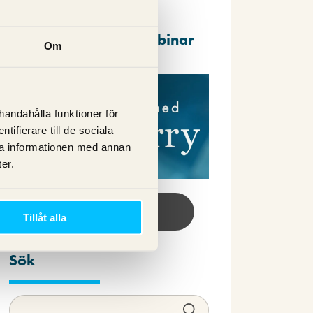
Repriser av våra webbinar
Om
lhandahålla funktioner för
ifierare till de sociala
ra informationen med annan
er.
Se webbinar här!
Tillåt alla
Sök