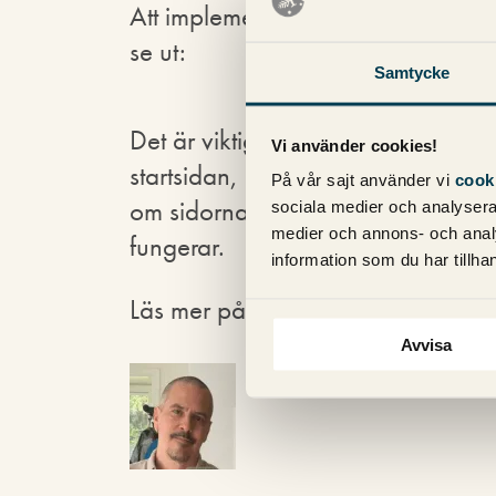
Att implementera taggen är inte sv
se ut:
Samtycke
Det är viktigt att den pekar till den
Vi använder cookies!
startsidan, det kan uppstå lite ko
På vår sajt använder vi
cook
om sidorna inte är exakt likadana så
sociala medier och analysera 
medier och annons- och anal
fungerar.
information som du har tillhan
Läs mer på Googles Officiella blo
Avvisa
Magnus Bråth