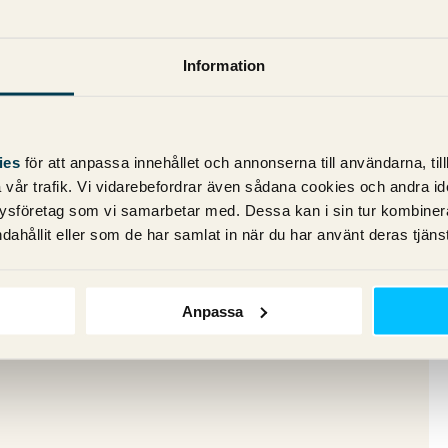
årt, den ska ligga i sidhuvudet (head) och
Information
 sida som är kopierad och inte till
nstigheter om man gör så. Det är också ok
ies
för att anpassa innehållet och annonserna till användarna, til
 till exempel olika sorteringar i en lista
vår trafik. Vi vidarebefordrar även sådana cookies och andra ident
ysföretag som vi samarbetar med. Dessa kan i sin tur kombine
dahållit eller som de har samlat in när du har använt deras tjänst
gg.
Anpassa