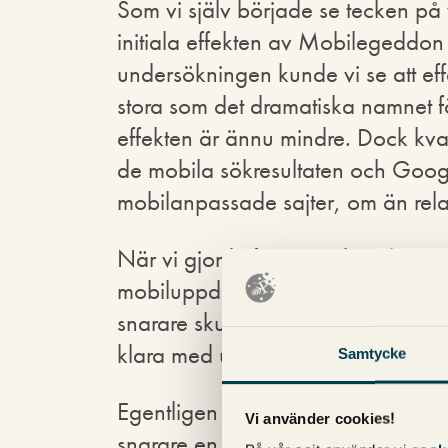
Som vi själv började se tecken på
initiala effekten av Mobilegeddon 
undersökningen kunde vi se att ef
stora som det dramatiska namnet fö
effekten är ännu mindre. Dock kva
de mobila sökresultaten och Google
mobilanpassade sajter, om än rela
När vi gjorde första undersökninge
mobiluppdateringen helt klar och j
snarare skulle se en liten ökning 
klara med utrullningen (vilket Goog
Samtycke
Egentligen är det inte så konstigt a
Vi använder cookies!
snarare en regel än ett undantag att