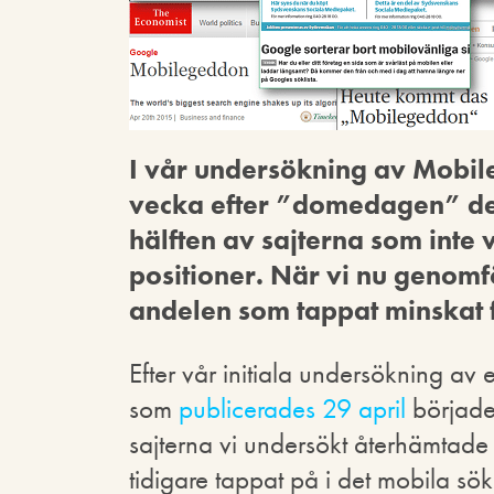
I vår undersökning av Mobi
vecka efter ”domedagen” den 
hälften av sajterna som inte
positioner. När vi nu genomfö
andelen som tappat minskat fr
Efter vår initiala undersökning a
som
publicerades 29 april
började 
sajterna vi undersökt återhämtade
tidigare tappat på i det mobila sök