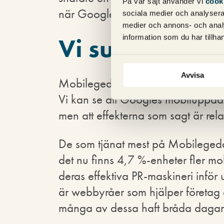
På vår sajt använder vi
cook
när Google gör stora uppdatering
sociala medier och analysera 
medier och annons- och anal
Vi summerar 
information som du har tillhan
Avvisa
Mobilegeddon blev långt ifrån de
Vi kan se att Googles mobiluppdat
men att effekterna som sagt är rela
De som tjänat mest på Mobilegedd
det nu finns 4,7 %-enheter fler mo
deras effektiva PR-maskineri inför
är webbyråer som hjälper företag 
många av dessa haft bråda dagar i