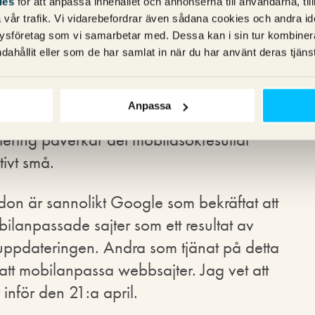
ies
för att anpassa innehållet och annonserna till användarna, til
ar.
vår trafik. Vi vidarebefordrar även sådana cookies och andra ident
ysföretag som vi samarbetar med. Dessa kan i sin tur kombine
Mobilegeddon
dahållit eller som de har samlat in när du har använt deras tjänst
Anpassa
t Harmageddon som det spekulerades i.
ering påverkar det mobilasökresultat
tivt små.
on är sannolikt Google som bekräftat att
bilanpassade sajter som ett resultat av
 uppdateringen. Andra som tjänat på detta
att mobilanpassa webbsajter. Jag vet att
nför den 21:a april.