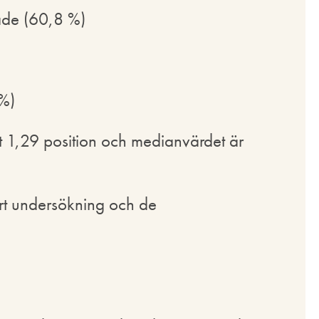
ade (60,8 %)
6%)
t 1,29 position och medianvärdet är
jort undersökning och de