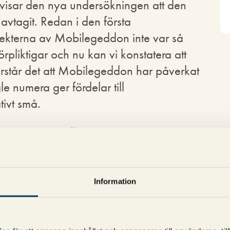
 visar den nya undersökningen att den
avtagit. Redan i den första
fekterna av Mobilegeddon inte var så
rpliktigar och nu kan vi konstatera att
rstår det att Mobilegeddon har påverkat
 numera ger fördelar till
tivt små.
n var inte utrullningen av
ag personligen såg nog framför mig att vi
av effekten än tvärtom när Google var
le nu bekräftat att de är).
Information
tt resultaten återhämtat sig något. Det är
 resultaten återhämtar sig efter ett tag