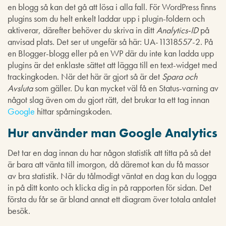
en blogg så kan det gå att lösa i alla fall. För WordPress finns
plugins som du helt enkelt laddar upp i plugin-foldern och
aktiverar, därefter behöver du skriva in ditt
Analytics-ID
på
anvisad plats. Det ser ut ungefär så här: UA-11318557-2. På
en Blogger-blogg eller på en WP där du inte kan ladda upp
plugins är det enklaste sättet att lägga till en text-widget med
trackingkoden. När det här är gjort så är det
Spara och
Avsluta
som gäller. Du kan mycket väl få en Status-varning av
något slag även om du gjort rätt, det brukar ta ett tag innan
Google
hittar spårningskoden.
Hur använder man Google Analytics
Det tar en dag innan du har någon statistik att titta på så det
är bara att vänta till imorgon, då däremot kan du få massor
av bra statistik. När du tålmodigt väntat en dag kan du logga
in på ditt konto och klicka dig in på rapporten för sidan. Det
första du får se är bland annat ett diagram över totala antalet
besök.