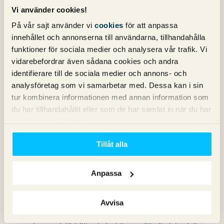
Jag är väl lagom trög eller något men jag får inte det till
Vi använder cookies!
att fungera på min metroblogg. Var i hela friden ska jag
På vår sajt använder vi
cookies
för att anpassa
klistra in html koden??
innehållet och annonserna till användarna, tillhandahålla
funktioner för sociala medier och analysera vår trafik. Vi
vidarebefordrar även sådana cookies och andra
Magnus
skriver:
identifierare till de sociala medier och annons- och
7 maj 2010 kl. 14:32
analysföretag som vi samarbetar med. Dessa kan i sin
Jag är osäker på om metrobloggen tillåter att man klistrar
tur kombinera informationen med annan information som
in kod, jag är inte så imponerad av den motorn om
du har tillhandahållit eller som de har samlat in när du har
sanningen ska fram. Kanske finns någon annan som kan
använt deras tjänster.
svara på om det är möjligt?
Tillåt alla
Andreas
skriver:
Anpassa
10 juni 2010 kl. 19:55
Kan starkt rekommendera att använda sig Google
Analytics även till dem som är lite av nybörjare. Du får en
Avvisa
bra överblick av hela sajten samt Google uppdaterar