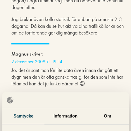
någon/några timmar seg, men du behöver inte vänta till
dagen efter.
Jag brukar även kolla statistik för enbart på senaste 2-3
dagarna. Då kan du se hur aktiva dina trafikkällor är och
om de fortfarande ger dig många besökare.
Magnus
skriver:
2 december 2009 kl. 19:14
Jo, det är sant man får lite data även innan det gått ett
dygn men den är ofta ganska trasig, för den som inte har
tålamod kan det ju funka däremot 😉
Pingback: Google Analytics för Facebook fan page |
David Paulsson
Samtycke
Information
Om
Petra
skriver:
7 maj 2010 kl. 14:28