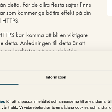
 detta. För de allra flesta sajter finns
ar som kommer ge bättre effekt på din
ll HTTPS.
TTPS kan komma att bli en viktigare
se detta. Anledningen till detta är att
lite om kvaliteten på en webbsida.
levanta och kvalitativa sökresultatet som
te en väg som kommer förbättra
Information
metrics
understryker att du inte ska byta
ökningen inte kunde påvisa någon
ies
för att anpassa innehållet och annonserna till användarna, til
och krypterade sidor.
vår trafik. Vi vidarebefordrar även sådana cookies och andra ident