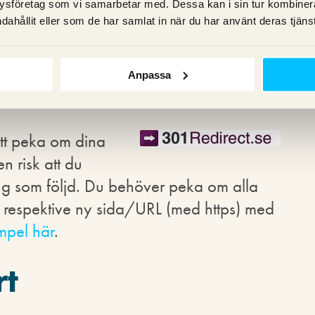
ysföretag som vi samarbetar med. Dessa kan i sin tur kombine
ll HTTPS
dahållit eller som de har samlat in när du har använt deras tjänst
d HTTPS rent allmänt. Hanterar du känslig
Anpassa
rar du säkert redan dina sidor.
att peka om dina
en risk att du
ng som följd. Du behöver peka om alla
ll respektive ny sida/URL (med https) med
mpel här
.
rt