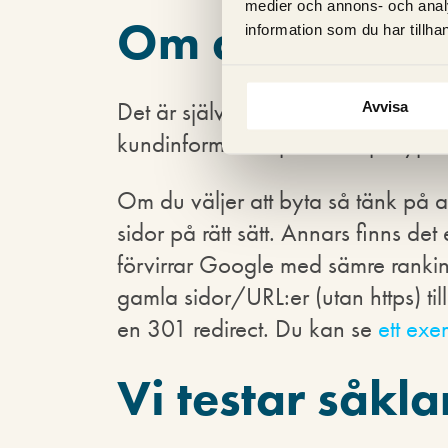
medier och annons- och anal
Om du byter ti
information som du har tillhan
Det är självklart inte något fel me
Avvisa
kundinformation på din sajt krypte
Om du väljer att byta så tänk på 
sidor på rätt sätt. Annars finns det 
förvirrar Google med sämre ranki
gamla sidor/URL:er (utan https) ti
en 301 redirect. Du kan se
ett exe
Vi testar såkla