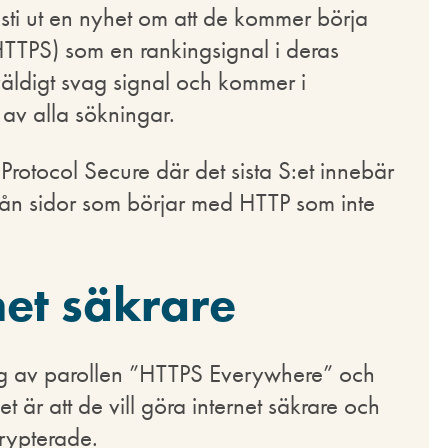
ti ut en nyhet om att de kommer börja
TPS) som en rankingsignal i deras
väldigt svag signal och kommer i
av alla sökningar.
Protocol Secure där det sista S:et innebär
d från sidor som börjar med HTTP som inte
net säkrare
ig av parollen ”HTTPS Everywhere” och
et är att de vill göra internet säkrare och
krypterade.