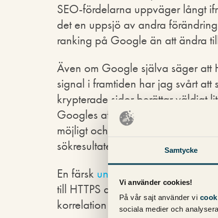
SEO-fördelarna uppväger långt ifrån
det en uppsjö av andra förändring
ranking på Google än att ändra ti
Även om Google själva säger att H
signal i framtiden har jag svårt att 
krypterade sidor berättar väldigt 
Googles affärsidé är att visa så re
möjligt och HTTPS är sannolikt in
sökresultaten för Google.
Samtycke
En färsk
undersökning från Search
Vi använder cookies!
till HTTPS av SEO-skäl då unders
På vår sajt använder vi
cook
korrelation mellan bättre ranking 
sociala medier och analysera 