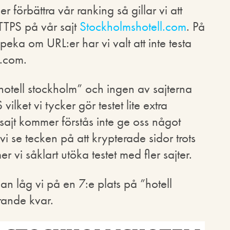
r förbättra vår ranking så gillar vi att
 HTTPS på vår sajt
Stockholmshotell.com
. På
peka om URL:er har vi valt att inte testa
y.com.
hotell stockholm” och ingen av sajterna
lket vi tycker gör testet lite extra
 sajt kommer förstås inte ge oss något
i se tecken på att krypterade sidor trots
 vi såklart utöka testet med fler sajter.
an låg vi på en 7:e plats på ”hotell
rande kvar.