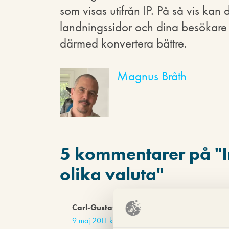
som visas utifrån IP. På så vis kan
landningssidor och dina besökare 
därmed konvertera bättre.
Magnus Bråth
5 kommentarer på "
olika valuta
"
Carl-Gustav Öberg
skriver:
9 maj 2011 kl. 10:06