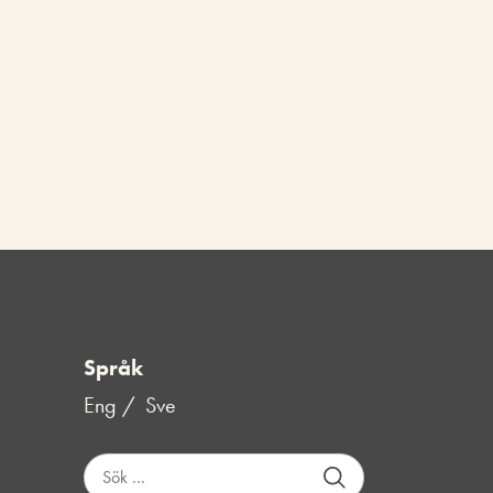
Språk
Eng
Sve
S
ö