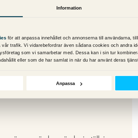
na specificera ett målgruppsland för allt
Information
tt möjligheterna blir för att kunna ranka
ch .co.uk med den metoden?
ies
för att anpassa innehållet och annonserna till användarna, til
vår trafik. Vi vidarebefordrar även sådana cookies och andra ident
ysföretag som vi samarbetar med. Dessa kan i sin tur kombine
dahållit eller som de har samlat in när du har använt deras tjänst
rsom den är så biased men jag upplever inte
er särskilda fördelar heller – har du andra
Anpassa