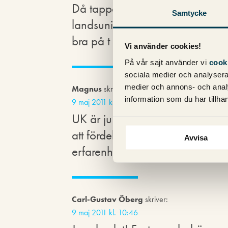
Då tappar du möjligheten att kun
Samtycke
landsunikt innehåll. Hur ser du a
bra på t ex både google.com o
Vi använder cookies!
På vår sajt använder vi
cook
sociala medier och analysera 
medier och annons- och anal
Magnus
skriver:
information som du har tillhan
9 maj 2011 kl. 10:19
UK är ju alltid lite kruxigt efte
att fördelen med inställningen g
Avvisa
erfarenheter?
Carl-Gustav Öberg
skriver:
9 maj 2011 kl. 10:46