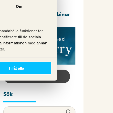
Om
Repriser av våra webbinar
lhandahålla funktioner för
ifierare till de sociala
ra informationen med annan
er.
Tillåt alla
Se webbinar här!
Sök