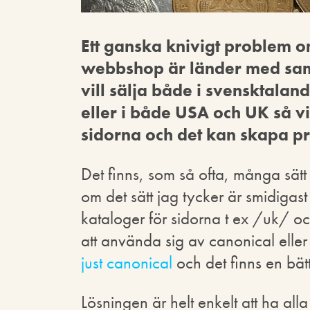
Ett ganska knivigt problem om
webbshop är länder med sam
vill sälja både i svensktalan
eller i både USA och UK så v
sidorna och det kan skapa p
Det finns, som så ofta, många sätt 
om det sätt jag tycker är smidigas
kataloger för sidorna t ex /uk/ oc
att använda sig av canonical eller 
just canonical
och det finns en bätt
Lösningen är helt enkelt att ha al