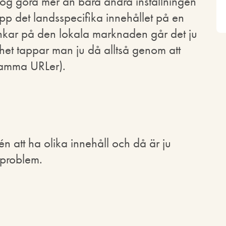
nog göra mer än bara ändra inställningen
 det landsspecifika innehållet på en
ar på den lokala marknaden går det ju
ghet tappar man ju då alltså genom att
samma URLer).
n att ha olika innehåll och då är ju
t problem.