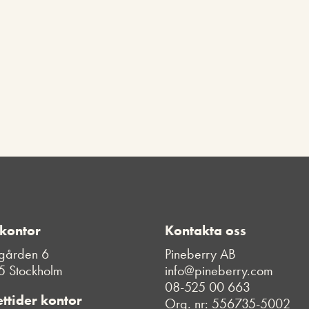
 kontor
Kontakta oss
gården 6
Pineberry AB
5 Stockholm
info@pineberry.com
08-525 00 663
ttider kontor
Org. nr: 556735-5002