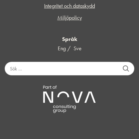
Integritet och dataskydd
Miljöpolicy
Språk
Eng
Sve
S
ö
k
e
f
t
e
r
: