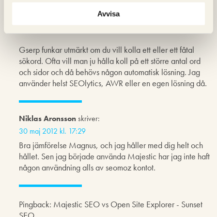
30 maj 2012 kl. 15:47
Avvisa
Siteexplorer lades ned för att Yahoo inte längre har sök,
allt kommer från Microsoft.
Gserp funkar utmärkt om du vill kolla ett eller ett fåtal
sökord. Ofta vill man ju hålla koll på ett större antal ord
och sidor och då behövs någon automatisk lösning. Jag
använder helst SEOlytics, AWR eller en egen lösning då.
Niklas Aronsson
skriver:
30 maj 2012 kl. 17:29
Bra jämförelse Magnus, och jag håller med dig helt och
hållet. Sen jag började använda Majestic har jag inte haft
någon användning alls av seomoz kontot.
Pingback: Majestic SEO vs Open Site Explorer - Sunset
SEO