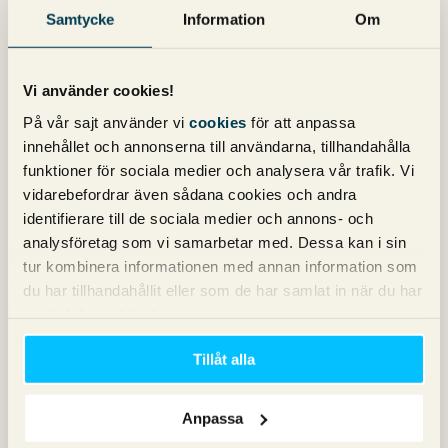
använder av dem båda. Provade gratis versionen av
Samtycke
Information
Om
SEOmoz för länge sedan och var inte direkt imponerad.
Sen gör den senaste majestic uppdateringen bara att det
blev bättre.
Vi använder cookies!
På vår sajt använder vi
cookies
för att anpassa
Björn Edvinsson
skriver:
innehållet och annonserna till användarna, tillhandahålla
funktioner för sociala medier och analysera vår trafik. Vi
30 maj 2012 kl. 15:20
vidarebefordrar även sådana cookies och andra
Någon som vet varför Yahoo Sire Explorer lades ner? På
identifierare till de sociala medier och annons- och
webbsidan står det ju att det har flyttats ihop med Bing
analysföretag som vi samarbetar med. Dessa kan i sin
Webmaster Tools – någon som provat det?
tur kombinera informationen med annan information som
Jag som inte är en speciellt avancerad SEO:are tycker att
du har tillhandahållit eller som de har samlat in när du har
det känns ganska motigt att betala för ett länkverktyg. För
använt deras tjänster.
att kolla placeringar snabbt och enkelt kan jag varmt
rekommendera Gserp.se, förresten.
Tillåt alla
Anpassa
Magnus Bråth
skriver: