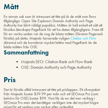
Mått
En annan sak som är intressant att titta på är de mått som finns
tillgängliga. Open Site Explorers Domain Authority och Page
Authority har blivit väldigt populära. Måtten är helt enkelt ett sätt att
försöka återskapa PageRank för att ha datan tillgängligare. Fram till
för en vecka sedan var de nog de bästa måtten (förutom Pagerank
förstås) på detta. Majestic lanserade nyligen
Citation och Flow
däremot och de korrelerar mycket bättre med PageRank än de
båda måtten från OSE.
Sammanfattning
MajesticSEO: Citation Rank och Flow Rank
OSE: Domain Authority och Page Authority
Pris
Det är förstås alltid intressant att titta på prislappen. Ett silverpaket
från Majestic kostar $39.99 per mån och ett SEOmoz Pro (som
behövs för OSE) kostar $99. Visst får du en del mer verktyg i
SEOmoz Pro men det berättigar verkligen inte det mycket högre
priset för ett verktyg som sackar efter ordentligt.