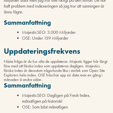
miljarder sidor men jag tror inte riktigt på den siffran. De har
haft problem med indexeringen så jag tror att sanningen är
ännu lägre.
Sammanfattning
MajesticSEO: 3.000 Miljarder
OSE: Under 159 Miljarder
Uppdateringsfrekvens
Nästa fråga är du hur ofta de uppdaterar. Majestic ligger här långt
före med sitt färska index som uppdateras dagligen. Majestics
färska index är dessutom någorlunda lika i storlek som Open Site
Explorers hela index. OSE fräschar upp sin data max en gång i
månaden å andra sidan.
Sammanfattning
MajesticSEO: Dagligen på Fresh Index,
månatligen på historiskt
OSE: Som bäst månatligen