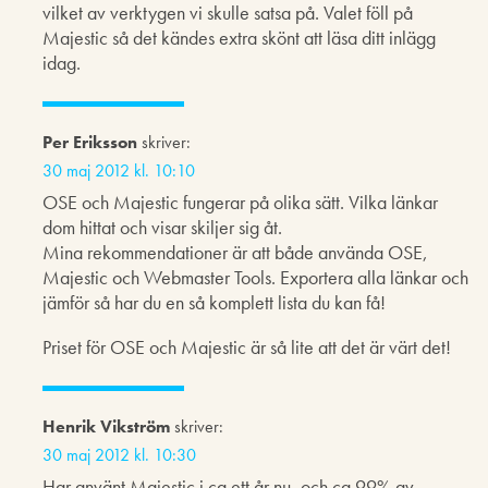
vilket av verktygen vi skulle satsa på. Valet föll på
Majestic så det kändes extra skönt att läsa ditt inlägg
idag.
Per Eriksson
skriver:
30 maj 2012 kl. 10:10
OSE och Majestic fungerar på olika sätt. Vilka länkar
dom hittat och visar skiljer sig åt.
Mina rekommendationer är att både använda OSE,
Majestic och Webmaster Tools. Exportera alla länkar och
jämför så har du en så komplett lista du kan få!
Priset för OSE och Majestic är så lite att det är värt det!
Henrik Vikström
skriver:
30 maj 2012 kl. 10:30
Har använt Majestic i ca ett år nu, och ca 99% av