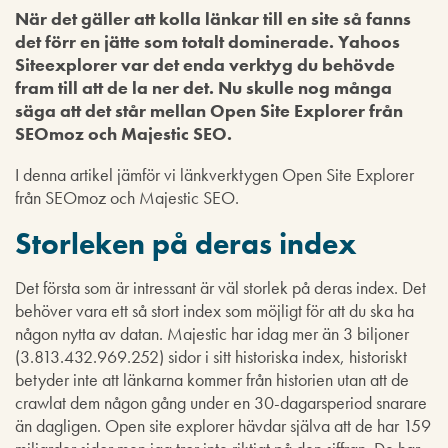
När det gäller att kolla länkar till en site så fanns
det förr en jätte som totalt dominerade. Yahoos
Siteexplorer var det enda verktyg du behövde
fram till att de la ner det. Nu skulle nog många
säga att det står mellan Open Site Explorer från
SEOmoz och Majestic SEO.
I denna artikel jämför vi länkverktygen Open Site Explorer
från SEOmoz och Majestic SEO.
Storleken på deras index
Det första som är intressant är väl storlek på deras index. Det
behöver vara ett så stort index som möjligt för att du ska ha
någon nytta av datan. Majestic har idag mer än 3 biljoner
(3.813.432.969.252) sidor i sitt historiska index, historiskt
betyder inte att länkarna kommer från historien utan att de
crawlat dem någon gång under en 30-dagarsperiod snarare
än dagligen. Open site explorer hävdar själva att de har 159