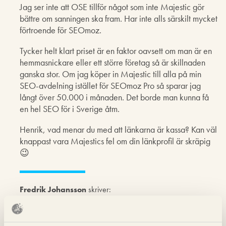
Jag ser inte att OSE tillför något som inte Majestic gör
bättre om sanningen ska fram. Har inte alls särskilt mycket
förtroende för SEOmoz.
Tycker helt klart priset är en faktor oavsett om man är en
hemmasnickare eller ett större företag så är skillnaden
ganska stor. Om jag köper in Majestic till alla på min
SEO-avdelning istället för SEOmoz Pro så sparar jag
långt över 50.000 i månaden. Det borde man kunna få
en hel SEO för i Sverige åtm.
Henrik, vad menar du med att länkarna är kassa? Kan väl
knappast vara Majestics fel om din länkprofil är skräpig
😉
Fredrik Johansson
skriver:
30 maj 2012 kl. 11:57
Håller med att Majestic är överlägset, också det jag