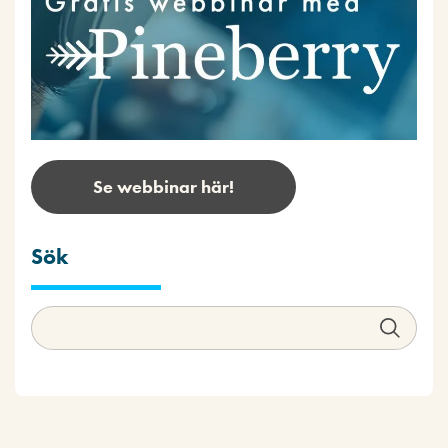
Se webbinar här!
Sök