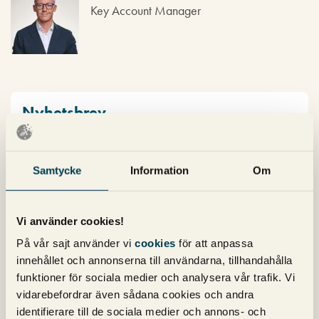
Key Account Manager
Nyhetsbrev
Prenumerera på vårt nyhetsbrev för det
Samtycke
Information
Om
senaste inom SEO, Google Ads och sociala
medier!
Vi använder cookies!
På vår sajt använder vi
cookies
för att anpassa
innehållet och annonserna till användarna, tillhandahålla
funktioner för sociala medier och analysera vår trafik. Vi
vidarebefordrar även sådana cookies och andra
identifierare till de sociala medier och annons- och