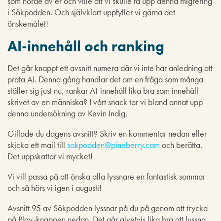
som hörde av er och ville att vi skulle ta upp denna migrering
i Sökpodden. Och självklart uppfyller vi gärna det
önskemålet!
AI-innehåll och ranking
Det går knappt ett avsnitt numera där vi inte har anledning att
prata AI. Denna gång handlar det om en fråga som många
ställer sig just nu, rankar AI-innehåll lika bra som innehåll
skrivet av en människa? I vårt snack tar vi bland annat upp
denna undersökning av Kevin Indig.
Gillade du dagens avsnitt? Skriv en kommentar nedan eller
skicka ett mail till
sokpodden@pineberry.com
och berätta.
Det uppskattar vi mycket!
Vi vill passa på att önska alla lyssnare en fantastisk sommar
och så hörs vi igen i augusti!
Avsnitt 95 av Sökpodden lyssnar på du på genom att trycka
på Play-knappen nedan. Det går givetvis lika bra att lyssna