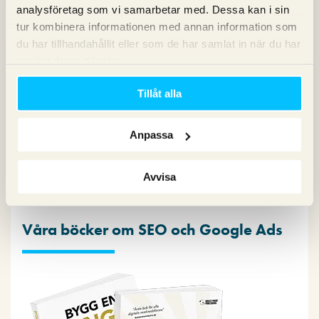
Kategorier
analysföretag som vi samarbetar med. Dessa kan i sin
tur kombinera informationen med annan information som
du har tillhandahållit eller som de har samlat in när du har
Copy
använt deras tjänster.
Konvertering
Marknadsföring
Tillåt alla
Nyheter om Pineberry
SEO
SEM
Anpassa
Sociala medier
Sökpodden
Avvisa
Webbanalys
Våra böcker om SEO och Google Ads