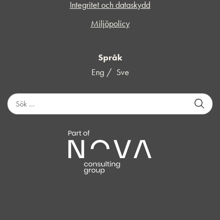
Integritet och dataskydd
Miljöpolicy
Språk
Eng
Sve
S
ö
k
e
f
t
e
r
: