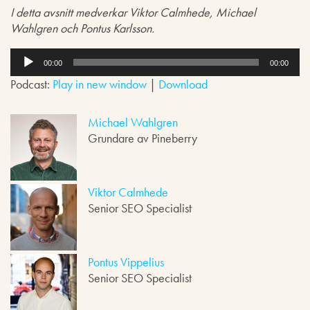
I detta avsnitt medverkar Viktor Calmhede, Michael
Wahlgren och Pontus Karlsson.
L
j
00:00
00:00
u
Podcast:
Play in new window
|
Download
d
s
p
Michael Wahlgren
e
Grundare av Pineberry
l
a
r
e
Viktor Calmhede
Senior SEO Specialist
Pontus Vippelius
Senior SEO Specialist