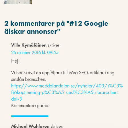
2 kommentarer på "
#12 Google
älskar annonser
"
Ville Kymäläinen
skriver:
26 oktober 2016 kl. 09:55
Hej!
Vi har skrivit en uppföljare till våra SEO-artiklar kring
smslån branschen.
https://www.meddelandelan.se/nyheter/403/s%C3%
B6koptimering-p%C3%A5-smsl%C3%A5n-branschen-
del-3
Kommentera gärna!
Michael Wahlgren
skriver: