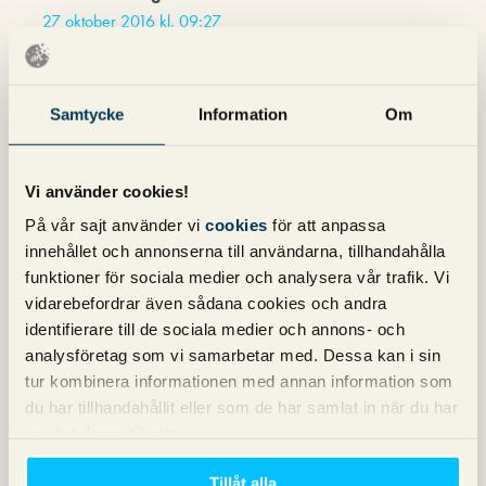
27 oktober 2016 kl. 09:27
Hej Ville
Intressant artikel, och tack för din kommentar! Vi upplever
Samtycke
Information
Om
inte samma förändring efter 4:e annonsen som ni ser. Vi
tittar dock över alla våra kunder och sökord vilket såklart
är ett brett spektra. På enskilda sökord som ni har kollat
Vi använder cookies!
på, kan såklart förändringen vara stor. Kanske speciellt i
ett så konkurrensutsatt segment som ert?
På vår sajt använder vi
cookies
för att anpassa
innehållet och annonserna till användarna, tillhandahålla
funktioner för sociala medier och analysera vår trafik. Vi
Kommentarsfältet är stängt.
vidarebefordrar även sådana cookies och andra
identifierare till de sociala medier och annons- och
analysföretag som vi samarbetar med. Dessa kan i sin
Nyhetsbrev
tur kombinera informationen med annan information som
du har tillhandahållit eller som de har samlat in när du har
Prenumerera på vårt nyhetsbrev för det
använt deras tjänster.
senaste inom SEO, Google Ads och sociala
Tillåt alla