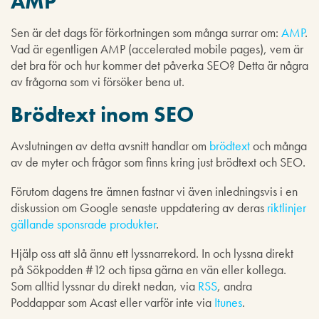
AMP
Sen är det dags för förkortningen som många surrar om:
AMP
.
Vad är egentligen AMP (accelerated mobile pages), vem är
det bra för och hur kommer det påverka SEO? Detta är några
av frågorna som vi försöker bena ut.
Brödtext inom SEO
Avslutningen av detta avsnitt handlar om
brödtext
och många
av de myter och frågor som finns kring just brödtext och SEO.
Förutom dagens tre ämnen fastnar vi även inledningsvis i en
diskussion om Google senaste uppdatering av deras
riktlinjer
gällande sponsrade produkter
.
Hjälp oss att slå ännu ett lyssnarrekord. In och lyssna direkt
på Sökpodden #12 och tipsa gärna en vän eller kollega.
Som alltid lyssnar du direkt nedan, via
RSS
, andra
Poddappar som Acast eller varför inte via
Itunes
.