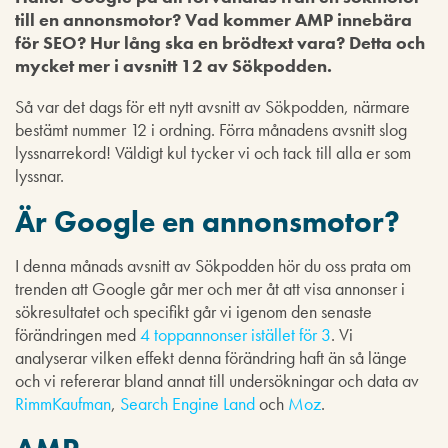
till en annonsmotor? Vad kommer AMP innebära
för SEO? Hur lång ska en brödtext vara? Detta och
mycket mer i avsnitt 12 av Sökpodden.
Så var det dags för ett nytt avsnitt av Sökpodden, närmare
bestämt nummer 12 i ordning. Förra månadens avsnitt slog
lyssnarrekord! Väldigt kul tycker vi och tack till alla er som
lyssnar.
Är Google en annonsmotor?
I denna månads avsnitt av Sökpodden hör du oss prata om
trenden att Google går mer och mer åt att visa annonser i
sökresultatet och specifikt går vi igenom den senaste
förändringen med
4 toppannonser istället för 3
. Vi
analyserar vilken effekt denna förändring haft än så länge
och vi refererar bland annat till undersökningar och data av
RimmKaufman
,
Search Engine Land
och
Moz
.