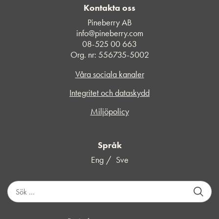
Kontakta oss
Pineberry AB
info@pineberry.com
08-525 00 663
Org. nr: 556735-5002
Våra sociala kanaler
Integritet och dataskydd
Miljöpolicy
Språk
Eng
Sve
S
ö
k
e