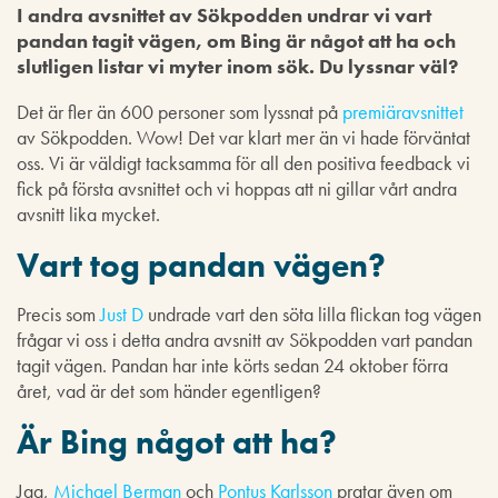
I andra avsnittet av Sökpodden undrar vi vart
pandan tagit vägen, om Bing är något att ha och
slutligen listar vi myter inom sök. Du lyssnar väl?
Det är fler än 600 personer som lyssnat på
premiäravsnittet
av Sökpodden. Wow! Det var klart mer än vi hade förväntat
oss. Vi är väldigt tacksamma för all den positiva feedback vi
fick på första avsnittet och vi hoppas att ni gillar vårt andra
avsnitt lika mycket.
Vart tog pandan vägen?
Precis som
Just D
undrade vart den söta lilla flickan tog vägen
frågar vi oss i detta andra avsnitt av Sökpodden vart pandan
tagit vägen. Pandan har inte körts sedan 24 oktober förra
året, vad är det som händer egentligen?
Är Bing något att ha?
Jag,
Michael Berman
och
Pontus Karlsson
pratar även om