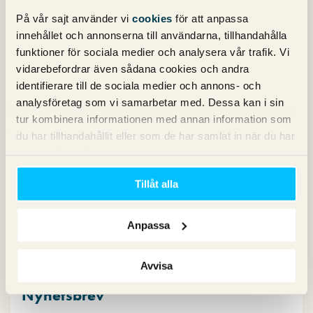
På vår sajt använder vi
cookies
för att anpassa
innehållet och annonserna till användarna, tillhandahålla
Jonny
skriver:
funktioner för sociala medier och analysera vår trafik. Vi
23 augusti 2016 kl. 08:37
vidarebefordrar även sådana cookies och andra
Väldigt fin pod och riktigt bra bok!
identifierare till de sociala medier och annons- och
analysföretag som vi samarbetar med. Dessa kan i sin
tur kombinera informationen med annan information som
Michael Wahlgren
skriver:
du har tillhandahållit eller som de har samlat in när du har
24 augusti 2016 kl. 08:51
använt deras tjänster.
Jonny,
Tillåt alla
Tack, kul att du gillar både podden och boken!
Anpassa
Kommentarsfältet är stängt.
Avvisa
Nyhetsbrev