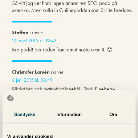
Så vitt jag vet finns ingen annan ren SEO-podd på
svenska. Men kolla in Onlinepodden som är lite bredare.
Staffan
skriver:
20 april 2015 kl. 19:42
Bra podd! Ser redan fram emot nästa avsnitt. 🙂
Christofer Larsén
skriver:
8 juni 2015 kl. 08:49
Riktigt bra och matnyttigt innehåll. Tack Pineberry
Viktor Calmhede
skriver:
Samtycke
Information
Om
8 juni 2015 kl. 09:26
Christofer, kul att du uppskattade det. Nytt avsnitt
kommer på onsdag.
Vi använder cookies!