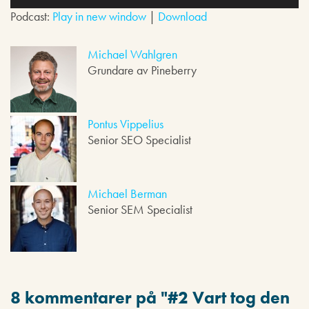
u
Podcast:
Play in new window
|
Download
d
s
p
Michael Wahlgren
e
Grundare av Pineberry
l
a
r
e
Pontus Vippelius
Senior SEO Specialist
Michael Berman
Senior SEM Specialist
8 kommentarer på "
#2 Vart tog den