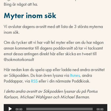
Bing är något att ha.
Myter inom sök
Vi avslutar dagens avsnitt med att lista de 3 största myterna
inom sök.
Om du tycker att vi har valt fel myter eller om du har någon
annan kommentar till dagens poddavsnitt så tar vi tacksamt
emot dessa antingen direkt här eller skicka en tweet till
@sokmotorkonsult
Här nedan kan du spela upp eller ladda ned andra avsnittet
av Sökpodden. Du kan även lyssna via
Itunes
, andra
Poddappar, via
RSS
eller i din närmaste Poddkiosk.
I detta andra avsnitt av Sökpodden lyssnar du på Pontus
Karlsson, Michael Wahlgren och Michael Berman.
L
j
00:00
00:00