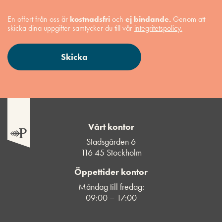
En offert från oss är
kostnadsfri
och
ej bindande.
Genom att
skicka dina uppgifter samtycker du till vår
integritetspolicy.
Vårt kontor
Stadsgården 6
116 45 Stockholm
Öppettider kontor
Måndag till fredag:
09:00 – 17:00