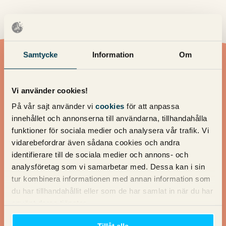
Samtycke
Information
Om
Vill du ha en offert?
Vi använder cookies!
På vår sajt använder vi
cookies
för att anpassa
Vill du ha en offert av oss? Fyll i dina uppgifter så återkommer
innehållet och annonserna till användarna, tillhandahålla
vi med ett förslag!
funktioner för sociala medier och analysera vår trafik. Vi
vidarebefordrar även sådana cookies och andra
identifierare till de sociala medier och annons- och
Namn
analysföretag som vi samarbetar med. Dessa kan i sin
*
tur kombinera informationen med annan information som
du har tillhandahållit eller som de har samlat in när du har
använt deras tjänster.
Telefon
Tillåt alla