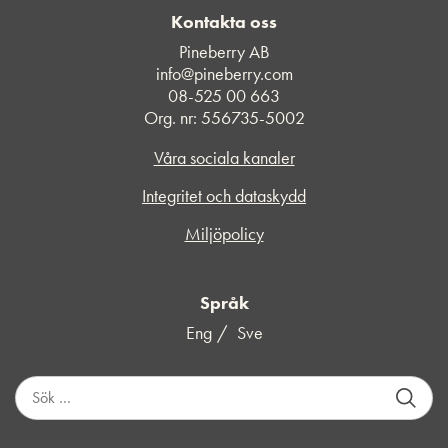
Kontakta oss
Pineberry AB
info@pineberry.com
08-525 00 663
Org. nr: 556735-5002
Våra sociala kanaler
Integritet och dataskydd
Miljöpolicy
Språk
Eng
Sve
S
ö
k
e