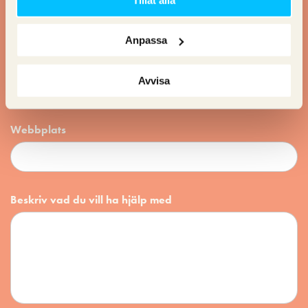
Anpassa
Email
*
Avvisa
Webbplats
Beskriv vad du vill ha hjälp med