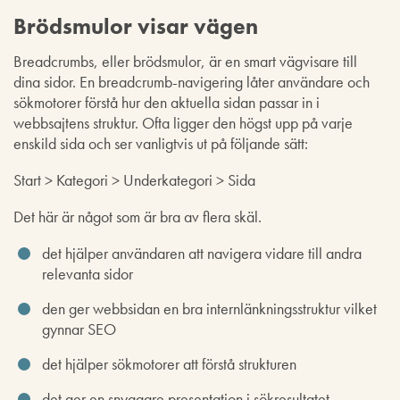
Brödsmulor visar vägen
Breadcrumbs, eller brödsmulor, är en smart vägvisare till
dina sidor. En breadcrumb-navigering låter användare och
sökmotorer förstå hur den aktuella sidan passar in i
webbsajtens struktur. Ofta ligger den högst upp på varje
enskild sida och ser vanligtvis ut på följande sätt:
Start > Kategori > Underkategori > Sida
Det här är något som är bra av flera skäl.
det hjälper användaren att navigera vidare till andra
relevanta sidor
den ger webbsidan en bra internlänkningsstruktur vilket
gynnar SEO
det hjälper sökmotorer att förstå strukturen
det ger en snyggare presentation i sökresultatet