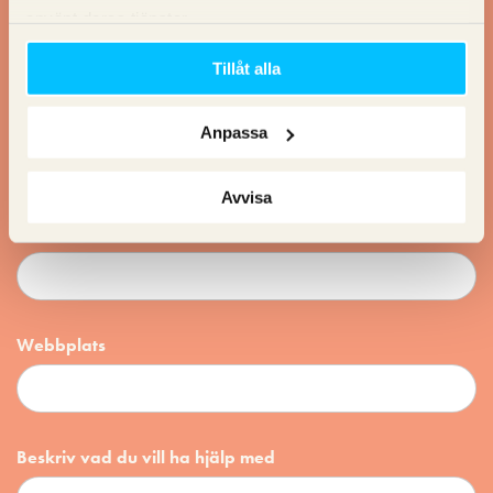
Namn
*
använt deras tjänster.
Tillåt alla
Telefon
Anpassa
Avvisa
Email
*
Webbplats
Beskriv vad du vill ha hjälp med