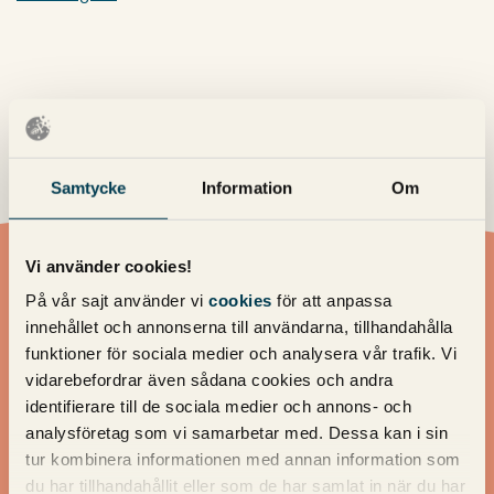
Samtycke
Information
Om
Vi använder cookies!
Vill du ha en offert?
På vår sajt använder vi
cookies
för att anpassa
innehållet och annonserna till användarna, tillhandahålla
funktioner för sociala medier och analysera vår trafik. Vi
Vill du ha en offert av oss? Fyll i dina uppgifter så återkommer
vidarebefordrar även sådana cookies och andra
vi med ett förslag!
identifierare till de sociala medier och annons- och
analysföretag som vi samarbetar med. Dessa kan i sin
tur kombinera informationen med annan information som
du har tillhandahållit eller som de har samlat in när du har