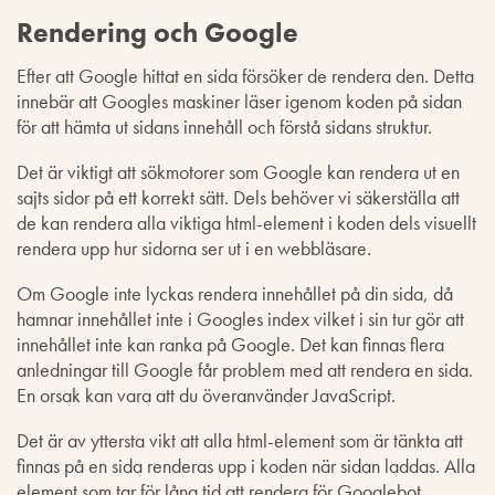
Rendering och Google
Efter att Google hittat en sida försöker de rendera den. Detta
innebär att Googles maskiner läser igenom koden på sidan
för att hämta ut sidans innehåll och förstå sidans struktur.
Det är viktigt att sökmotorer som Google kan rendera ut en
sajts sidor på ett korrekt sätt. Dels behöver vi säkerställa att
de kan rendera alla viktiga html-element i koden dels visuellt
rendera upp hur sidorna ser ut i en webbläsare.
Om Google inte lyckas rendera innehållet på din sida, då
hamnar innehållet inte i Googles index vilket i sin tur gör att
innehållet inte kan ranka på Google. Det kan finnas flera
anledningar till Google får problem med att rendera en sida.
En orsak kan vara att du överanvänder JavaScript.
Det är av yttersta vikt att alla html-element som är tänkta att
finnas på en sida renderas upp i koden när sidan laddas. Alla
element som tar för lång tid att rendera för Googlebot