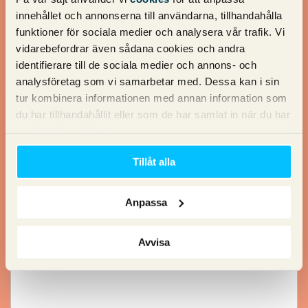
Telefon
innehållet och annonserna till användarna, tillhandahålla
funktioner för sociala medier och analysera vår trafik. Vi
vidarebefordrar även sådana cookies och andra
identifierare till de sociala medier och annons- och
Email
*
analysföretag som vi samarbetar med. Dessa kan i sin
tur kombinera informationen med annan information som
du har tillhandahållit eller som de har samlat in när du har
använt deras tjänster.
Webbplats
Tillåt alla
Anpassa
Beskriv vad du vill ha hjälp med
Avvisa