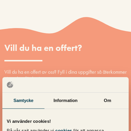
Vill du ha en offert?
Vill du ha en offert av oss? Fyll i dina uppgifter så återkommer
vi med ett förslag!
Samtycke
Information
Om
Namn
*
Vi använder cookies!
På vår sajt använder vi
cookies
för att anpassa