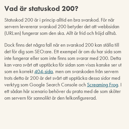
Vad är statuskod 200?
Statuskod 200 är i princip alltid en bra svarskod. För när
servern levererar svarskod 200 betyder det att webbsidan
(URL:en) fungerar som den ska. Allt är frid och fröjd alltså.
Dock finns det några fall när en svarskod 200 kan ställa till
det för dig som SEO:are. Ett exempel är om du har sida som
inte fungerar eller som inte finns som svarar med 200. Detta
kan vara svårt att upptäcka för sidan som visas kanske ser ut
som en korrekt
404-sida
, men om svarskoden från servern
trots detta är 200 är det svårt att upptäcka dessa sidor med
verktyg som Google Search Console och
Screaming Frog
. I
ett sådan här scenario behöver du prata med de som sköter
om servern för sannolikt är den felkonfigurerad.