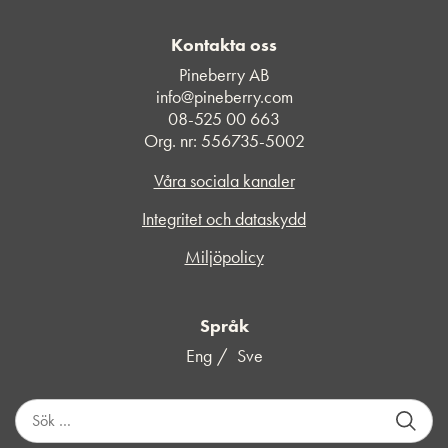
Kontakta oss
Pineberry AB
info@pineberry.com
08-525 00 663
Org. nr: 556735-5002
Våra sociala kanaler
Integritet och dataskydd
Miljöpolicy
Språk
Eng
Sve
S
ö
k