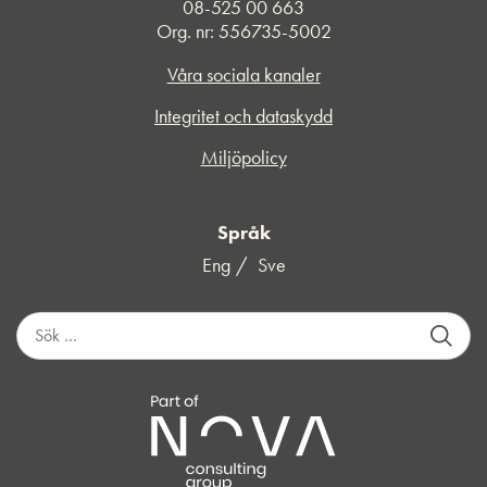
08-525 00 663
Org. nr: 556735-5002
Våra sociala kanaler
Integritet och dataskydd
Miljöpolicy
Språk
Eng
Sve
S
ö
k
e
f
t
e
r
: