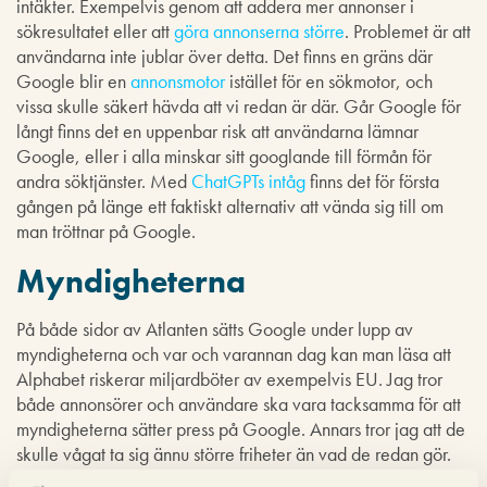
intäkter. Exempelvis genom att addera mer annonser i
sökresultatet eller att
göra annonserna större
. Problemet är att
användarna inte jublar över detta. Det finns en gräns där
Google blir en
annonsmotor
istället för en sökmotor, och
vissa skulle säkert hävda att vi redan är där. Går Google för
långt finns det en uppenbar risk att användarna lämnar
Google, eller i alla minskar sitt googlande till förmån för
andra söktjänster. Med
ChatGPTs intåg
finns det för första
gången på länge ett faktiskt alternativ att vända sig till om
man tröttnar på Google.
Myndigheterna
På både sidor av Atlanten sätts Google under lupp av
myndigheterna och var och varannan dag kan man läsa att
Alphabet riskerar miljardböter av exempelvis EU. Jag tror
både annonsörer och användare ska vara tacksamma för att
myndigheterna sätter press på Google. Annars tror jag att de
skulle vågat ta sig ännu större friheter än vad de redan gör.