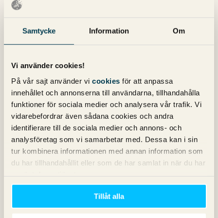
Hur tycker du att Google lyckas med sin balansakt?
Kommentera gärna nedan!
Samtycke
Information
Om
Michael Wahlgren
Grundare av Pineberry
Vi använder cookies!
På vår sajt använder vi
cookies
för att anpassa
innehållet och annonserna till användarna, tillhandahålla
funktioner för sociala medier och analysera vår trafik. Vi
vidarebefordrar även sådana cookies och andra
Nyhetsbrev
identifierare till de sociala medier och annons- och
analysföretag som vi samarbetar med. Dessa kan i sin
tur kombinera informationen med annan information som
Prenumerera på vårt nyhetsbrev för det
du har tillhandahållit eller som de har samlat in när du har
senaste inom SEO, Google Ads och sociala
använt deras tjänster.
medier!
Tillåt alla