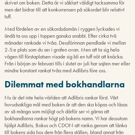
skrivet om boken. Detta är vi såklart väldigt tacksamma för
men det bidrar till att konkurrensen på sökordet blir relativt
tuff.
Med fördelen av en sökordsdomän i ryggen lyckades vi
ändå ta oss upp i toppen ganska snabbt. Efter cirka två
månader rankade vi tvåa. Dessförinnan pendlade vi mellan
2-5:e plats som du ser i grafen ovan. Men att ta sig hela
vägen till förstaplatsen visade sig bli en tuff nöt att knäcka.
Från i början av februari tills i slutet av juli har sajten mer eller
mindre konstant rankat tvåa med Adlibris före oss.
Dilemmat med bokhandlarna
Nu är det inte hela världen att Adlibris rankar först. Vårt
huvudsakliga mål med boken är att den ska köpas och läsas
av så många som möjligt och därför ser vi gärna att
bokhandlarna rankar högt på bokens namn. Vi har dessutom
hjälpt Adlibris, Bokus och CDON att ranka genom att länka
till bokens sida hos dem från flera ställen, bland annat från