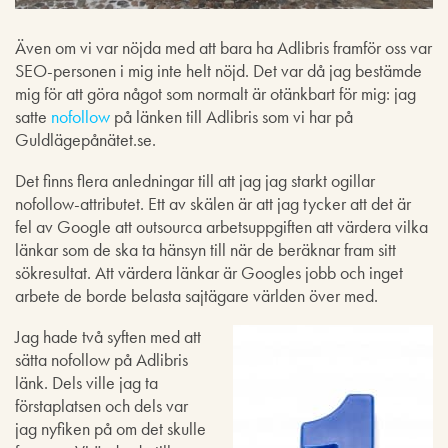
Även om vi var nöjda med att bara ha Adlibris framför oss var
SEO-personen i mig inte helt nöjd. Det var då jag bestämde
mig för att göra något som normalt är otänkbart för mig: jag
satte
nofollow
på länken till Adlibris som vi har på
Guldlägepånätet.se.
Det finns flera anledningar till att jag jag starkt ogillar
nofollow-attributet. Ett av skälen är att jag tycker att det är
fel av Google att outsourca arbetsuppgiften att värdera vilka
länkar som de ska ta hänsyn till när de beräknar fram sitt
sökresultat. Att värdera länkar är Googles jobb och inget
arbete de borde belasta sajtägare världen över med.
Jag hade två syften med att
sätta nofollow på Adlibris
länk. Dels ville jag ta
förstaplatsen och dels var
jag nyfiken på om det skulle