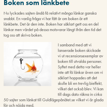
Boken som länkbete
Nu lyckades sajten ändå få relativt många länkar ganska
snabbt. En vanlig fråga vi har fått är om boken är ett
länkbete. Det är den inte. Boken har såklart gett oss en del
länkar men värdet på dessa motsvarar långt ifrån den tid det
tog oss att skriva boken.
I samband med att vi
lanserade boken skickade
vi ut recensionsexemplar av
boken till utvalda personer.
Syftet med detta var heller
inte att få länkar även om vi
såklart hoppades att det
skulle bli en trevlig bieffekt,
vilket det också blev. Vi kan
till dags dato räkna in cirka
50 sajter som länkat till Guldlägepånätet.se vilket vi är glada
för och nöjda med.