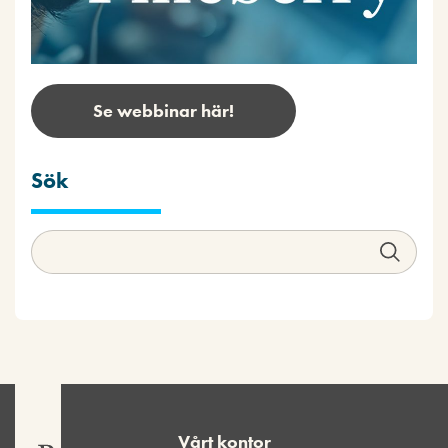
Se webbinar här!
Sök
Vårt kontor