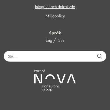
Integritet och dataskydd
Miljöpolicy
Språk
Eng
Sve
S
ö
k
e
f
t
e
r
: