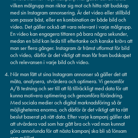
vilken målgrupp man riktar sig mot och hitta rätt budskap
med sin Instagram annonsering. Är det video eller stillbild
som passar bäst, eller en kombination av både bild och
video. Det gäller också att vara relevant i varje målgrupp.
En video kan engagera tittaren på bara några sekunder,
medan en bild kan leda till eftertanke och kanske krävs att
man ser flera gånger. Instagram är främst utformat för bild
och video, därför är det viktigt att man får fram budskapet
och relevansen i varje bild och video.
När man fått ut sina Instagram annonser så gäller det att
mäta, analysera, utvärdera och optimera. Vi genomför
A/B testning och ser till att få tillräckligt med data för att
kunna motivera optimering och genomföra förändring.
Med sociala medier och digital marknadsföring så är
möjligheterna enorma, och därför är det viktigt att ta rätt
beslut baserat på rätt data. Efter varje kampanj gäller det
att utvärdera vad som har gått bra och vad man kunnat
göra annorlunda för att nästa kampanj ska bli så lönsam
som möjligt.