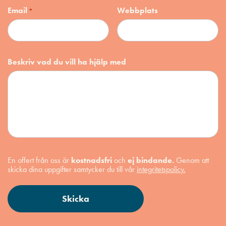
Email
Webbplats
*
Beskriv vad du vill ha hjälp med
En offert från oss är
kostnadsfri
och
ej bindande.
Genom att
skicka dina uppgifter samtycker du till vår
integritetspolicy.