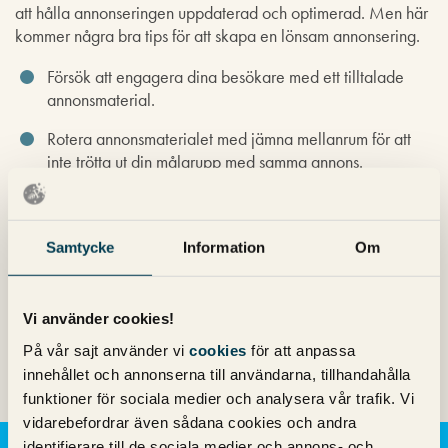
att hålla annonseringen uppdaterad och optimerad. Men här
kommer några bra tips för att skapa en lönsam annonsering.
Försök att engagera dina besökare med ett tilltalade
annonsmaterial.
Rotera annonsmaterialet med jämna mellanrum för att
inte trötta ut din målgrupp med samma annons.
Sluta inte jobba med målgrupperna, det kommer oftast
finnas något du kan göra ännu lite bättre.
Samtycke
Information
Om
Vi använder cookies!
Vill du ha hjälp med Instagram-
annonsering?
På vår sajt använder vi
cookies
för att anpassa
innehållet och annonserna till användarna, tillhandahålla
funktioner för sociala medier och analysera vår trafik. Vi
vidarebefordrar även sådana cookies och andra
identifierare till de sociala medier och annons- och