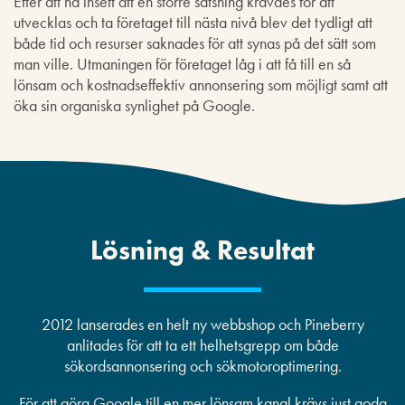
Efter att ha insett att en större satsning krävdes för att
utvecklas och ta företaget till nästa nivå blev det tydligt att
både tid och resurser saknades för att synas på det sätt som
man ville. Utmaningen för företaget låg i att få till en så
lönsam och kostnadseffektiv annonsering som möjligt samt att
öka sin organiska synlighet på Google.
Lösning & Resultat
2012 lanserades en helt ny webbshop och Pineberry
anlitades för att ta ett helhetsgrepp om både
sökordsannonsering och sökmotoroptimering.
För att göra Google till en mer lönsam kanal krävs just goda