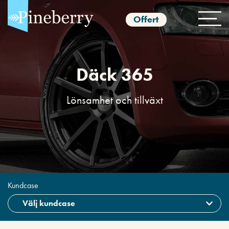
Offert
Däck 365
Lönsamhet och tillväxt
Kundcase