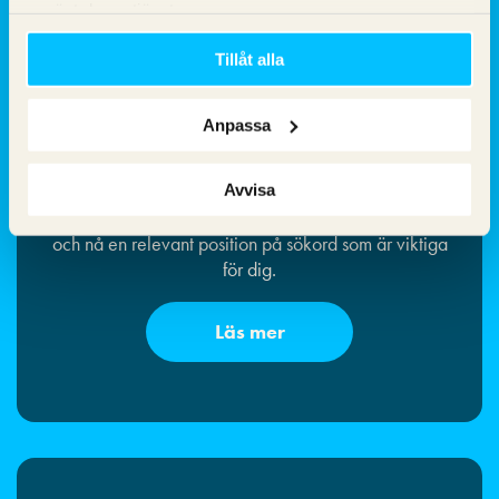
använt deras tjänster.
årets nätbutik av prisjämförelsesajten Prisjakt. Samarbetet
fortsätter med långsiktighet och lönsamhet som ledord.
Tillåt alla
Anpassa
Sökmotoroptimering
Ta plats och konkurrera i det organiska sökresultatet
Avvisa
på Google. Vi hjälper dig att optimera din webbsajt
och nå en relevant position på sökord som är viktiga
för dig.
Läs mer