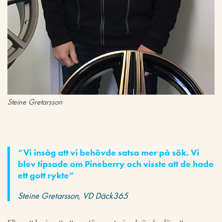
Steine Gretarsson
”Vi insåg att vi behövde satsa mer på sök. Vi
blev tipsade om Pineberry och visste att de hade
ett gott rykte”
Steine Gretarsson, VD Däck365