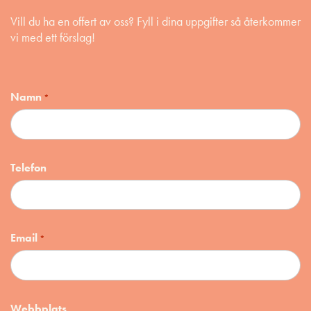
Vill du ha en offert av oss? Fyll i dina uppgifter så återkommer
vi med ett förslag!
Namn
*
Telefon
Email
*
Webbplats