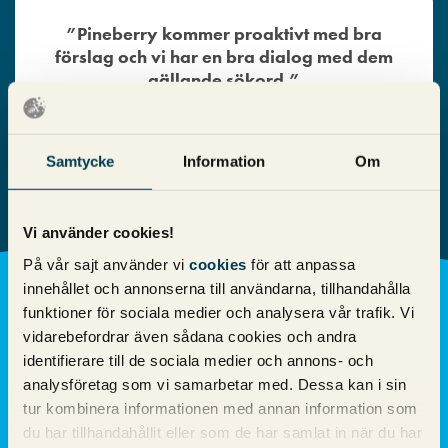
”Pineberry kommer proaktivt med bra
förslag och vi har en bra dialog med dem
gällande sökord.”
Samtycke
Information
Om
Vi använder cookies!
På vår sajt använder vi
cookies
för att anpassa
innehållet och annonserna till användarna, tillhandahålla
Sedan Däck365 startade sitt samarbete med Pineberry har
funktioner för sociala medier och analysera vår trafik. Vi
lönsamheten ökat markant och omsättningen har tredubblats.
vidarebefordrar även sådana cookies och andra
Kostnaden per transaktion har sjunkit avsevärt och
identifierare till de sociala medier och annons- och
varumärket är i dag känt över hela Sverige.
analysföretag som vi samarbetar med. Dessa kan i sin
tur kombinera informationen med annan information som
Kombinationen av SEO och SEM fortsätter generera
du har tillhandahållit eller som de har samlat in när du har
fantastiska resultat och tre år i rad har Däck365 utnämnts till