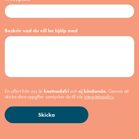
Beskriv vad du vill ha hjälp med
En offert från oss är
kostnadsfri
och
ej bindande.
Genom att
skicka dina uppgifter samtycker du till vår
integritetspolicy.