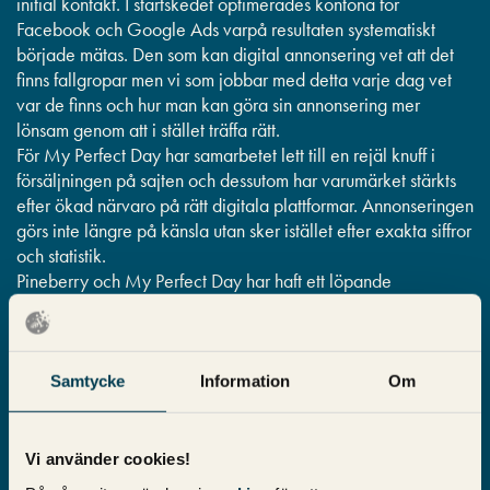
initial kontakt. I startskedet optimerades kontona för
Facebook och Google Ads varpå resultaten systematiskt
började mätas. Den som kan digital annonsering vet att det
finns fallgropar men vi som jobbar med detta varje dag vet
var de finns och hur man kan göra sin annonsering mer
lönsam genom att i stället träffa rätt.
För My Perfect Day har samarbetet lett till en rejäl knuff i
försäljningen på sajten och dessutom har varumärket stärkts
efter ökad närvaro på rätt digitala plattformar. Annonseringen
görs inte längre på känsla utan sker istället efter exakta siffror
och statistik.
Pineberry och My Perfect Day har haft ett löpande
samarbete i ett flertal år nu med fantastiska resultat. Detta är
ett tydligt tecken på att hjälp av experter ibland behövs –
inte minst för att skriva sin egen framgångshistoria.
Samtycke
Information
Om
”En enkel och rak dialog. Transparens och
tydlig återkoppling varje månad…”
Vi använder cookies!