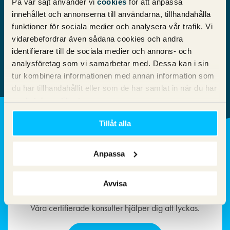
På vår sajt använder vi
cookies
för att anpassa
innehållet och annonserna till användarna, tillhandahålla
funktioner för sociala medier och analysera vår trafik. Vi
”Vi har dels fått en fantastiskt bra skjuts i
vidarebefordrar även sådana cookies och andra
försäljningen och även befäst vårt
identifierare till de sociala medier och annons- och
varumärke”
analysföretag som vi samarbetar med. Dessa kan i sin
tur kombinera informationen med annan information som
du har tillhandahållit eller som de har samlat in när du har
använt deras tjänster.
Tillåt alla
Anpassa
Google Ads
Med annonsering på Google kan du nå ut till alla
Avvisa
dina potentiella kunder som letar efter dina produkter.
Våra certifierade konsulter hjälper dig att lyckas.