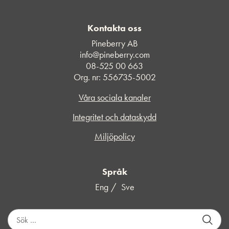
Kontakta oss
Pineberry AB
info@pineberry.com
08-525 00 663
Org. nr: 556735-5002
Våra sociala kanaler
Integritet och dataskydd
Miljöpolicy
Språk
Eng
Sve
S
ö