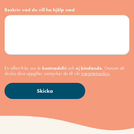
Beskriv vad du vill ha hjälp med
En offert från oss är
kostnadsfri
och
ej bindande.
Genom att
skicka dina uppgifter samtycker du till vår
integritetspolicy.