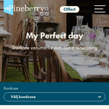
Offert
My Perfect day
Starkare varumärke och ökad försäljning
Kundcase