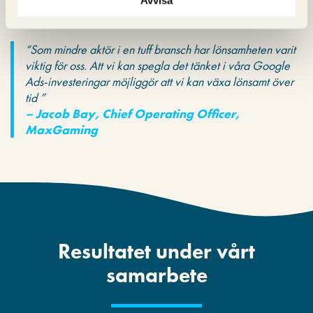
Avvisa
optimera och utveckla samarbetet över tid.
“Som mindre aktör i en tuff bransch har lönsamheten varit
viktig för oss. Att vi kan spegla det tänket i våra Google
Ads-investeringar möjliggör att vi kan växa lönsamt över
tid ”
– Jacob Bay, Chief Operating Officer,
MaxGaming
Resultatet under vårt
samarbete