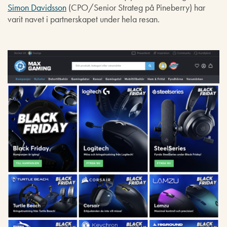
Simon Davidsson
(CPO/Senior Strateg på Pineberry) har
varit navet i partnerskapet under hela resan.