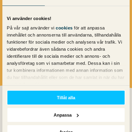
“
MaxGamings erfarenhet och kunskap inom sin nisch, genom
smarta inköp och bra förståelse för sin målgrupps behov, har
Vi använder cookies!
varit en avgörande förutsättning för att kunna lyckas så pass
På vår sajt använder vi
cookies
för att anpassa
bra med Google Ads-arbetet över tid.
”
innehållet och annonserna till användarna, tillhandahålla
funktioner för sociala medier och analysera vår trafik. Vi
vidarebefordrar även sådana cookies och andra
Simon Davidsson, produktchef, Pineberry
identifierare till de sociala medier och annons- och
analysföretag som vi samarbetar med. Dessa kan i sin
tur kombinera informationen med annan information som
du har tillhandahållit eller som de har samlat in när du har
använt deras tjänster.
Tillåt alla
Vi var tillsammans tidigt ute med att arbeta med
POAS
(Profit
on Ad Spend) och har kontinuerligt utvärderat investeringar i
Anpassa
Google och Meta i relation till bolagets totala intäkter och
lönsamhet. MaxGaming har gett stort förtroende och insyn i
verksamheten, vilket har varit en viktig faktor för att kunna