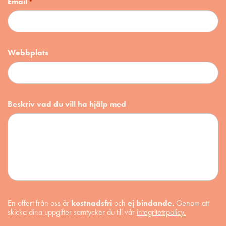
Email
*
Webbplats
Beskriv vad du vill ha hjälp med
En offert från oss är
kostnadsfri
och
ej bindande.
Genom att
skicka dina uppgifter samtycker du till vår
integritetspolicy.