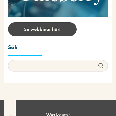
Se webbinar här!
Sök
Vårt kontor