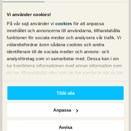
Vi använder cookies!
På vår sajt använder vi
cookies
för att anpassa
innehållet och annonserna till användarna, tillhandahålla
funktioner för sociala medier och analysera vår trafik. Vi
vidarebefordrar även sådana cookies och andra
identifierare till de sociala medier och annons- och
analysföretag som vi samarbetar med. Dessa kan i sin
tur kombinera informationen med annan information som
du har tillhandahållit eller som de har samlat in när du har
använt deras tjänster.
Nu är vi klara och har en optimerad kategorisida!
Tillåt alla
Viktor Calmhede
Anpassa
Senior SEO Specialist
Avvisa