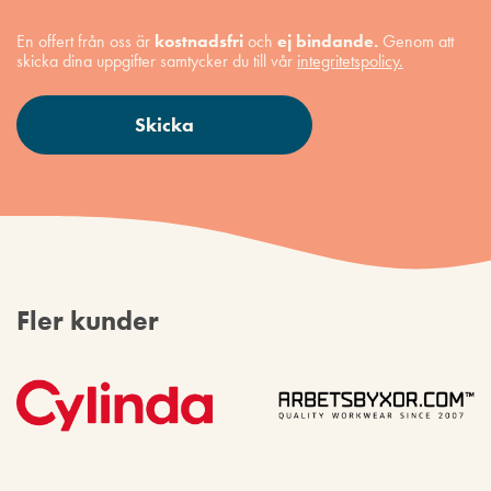
En offert från oss är
kostnadsfri
och
ej bindande.
Genom att
skicka dina uppgifter samtycker du till vår
integritetspolicy.
Fler kunder