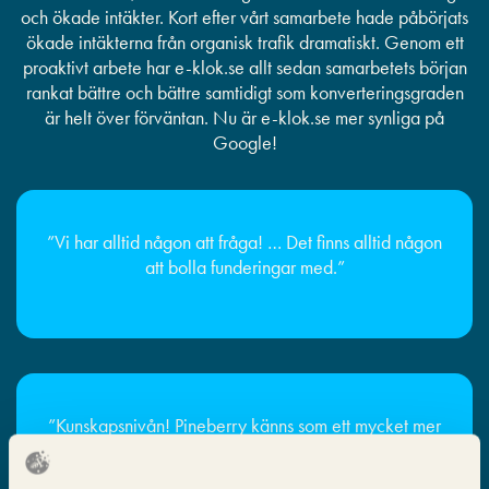
och ökade intäkter. Kort efter vårt samarbete hade påbörjats
ökade intäkterna från organisk trafik dramatiskt. Genom ett
proaktivt arbete har e-klok.se allt sedan samarbetets början
rankat bättre och bättre samtidigt som konverteringsgraden
är helt över förväntan. Nu är e-klok.se mer synliga på
Google!
”Vi har alltid någon att fråga! … Det finns alltid någon
att bolla funderingar med.”
”Kunskapsnivån! Pineberry känns som ett mycket mer
seriöst företag som vet vad de pratar om.”