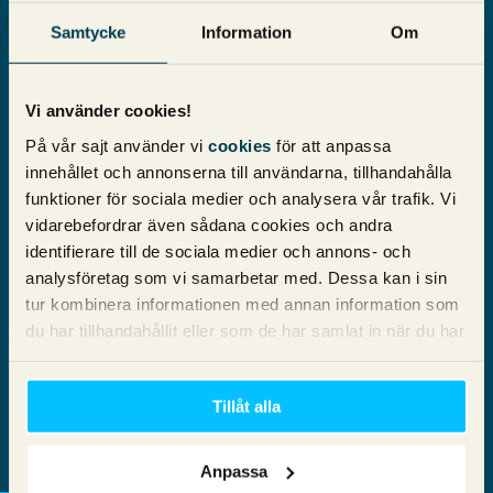
Samtycke
Information
Om
Vi använder cookies!
På vår sajt använder vi
cookies
för att anpassa
e-klok.se gick i princip från noll till hundra redan i
innehållet och annonserna till användarna, tillhandahålla
inledningen av vårt samarbete och vi är glada att vi fick en
funktioner för sociala medier och analysera vår trafik. Vi
så bra start tillsammans. Som en del av ett långsiktigt fokus
har vi fortfarande en del kvar att jobba med SEO-mässigt för
vidarebefordrar även sådana cookies och andra
e-klok.se och vi ser fram emot att fortsätta hjälpa dem till nya
identifierare till de sociala medier och annons- och
framgångar i framtiden.
analysföretag som vi samarbetar med. Dessa kan i sin
tur kombinera informationen med annan information som
Att lyckas med SEO kräver kunskap och erfarenhet från oss,
du har tillhandahållit eller som de har samlat in när du har
men även insatser och mod att våga förändras från dig. Ett
använt deras tjänster.
riktigt gott samarbete är en ömsesidig process. Gör som e-
klok.se och satsa på att synas på Google – kontakta oss för
Tillåt alla
att få veta hur.
Anpassa