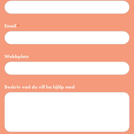
Email
*
Webbplats
Beskriv vad du vill ha hjälp med