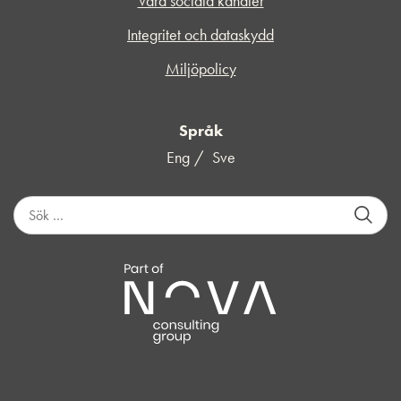
Våra sociala kanaler
Integritet och dataskydd
Miljöpolicy
Språk
Eng
Sve
S
ö
k
e
f
t
e
r
: