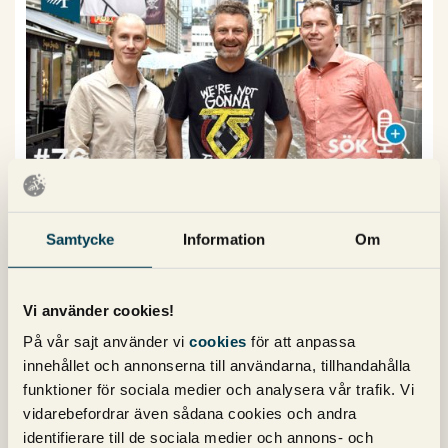
#76 POAS
Samtycke
Information
Om
Av
Michael Wahlgren
Hajpade POAS inleder avsnitt 76 av Sökpodden. Vi
fortsätter att prata om samarbetet mellan marknads- och
Vi använder cookies!
inköpsavdelningar och avslutar med brandannonsering
På vår sajt använder vi
cookies
för att anpassa
på Google Ads. Du lyssnar väl?
innehållet och annonserna till användarna, tillhandahålla
funktioner för sociala medier och analysera vår trafik. Vi
29 oktober 2021
vidarebefordrar även sådana cookies och andra
Kommentarer (0)
Sökpodden
identifierare till de sociala medier och annons- och