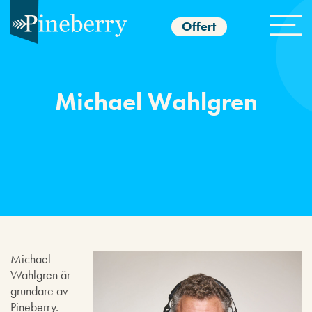
Offert
Michael Wahlgren
Michael
Wahlgren är
grundare av
Pineberry.